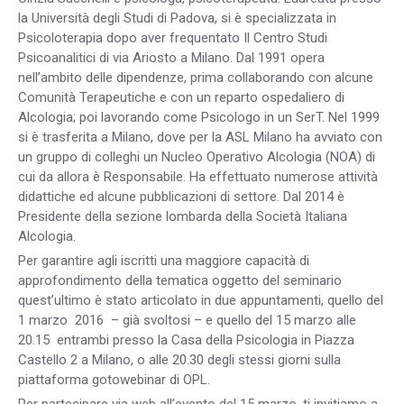
la Università degli Studi di Padova, si è specializzata in
Psicoloterapia dopo aver frequentato Il Centro Studi
Psicoanalitici di via Ariosto a Milano. Dal 1991 opera
nell’ambito delle dipendenze, prima collaborando con alcune
Comunità Terapeutiche e con un reparto ospedaliero di
Alcologia; poi lavorando come Psicologo in un SerT. Nel 1999
si è trasferita a Milano, dove per la ASL Milano ha avviato con
un gruppo di colleghi un Nucleo Operativo Alcologia (NOA) di
cui da allora è Responsabile. Ha effettuato numerose attività
didattiche ed alcune pubblicazioni di settore. Dal 2014 è
Presidente della sezione lombarda della Società Italiana
Alcologia.
Per garantire agli iscritti una maggiore capacità di
approfondimento della tematica oggetto del seminario
quest’ultimo è stato articolato in due appuntamenti, quello del
1 marzo 2016 – già svoltosi – e quello del 15 marzo alle
20.15 entrambi presso la Casa della Psicologia in Piazza
Castello 2 a Milano, o alle 20.30 degli stessi giorni sulla
piattaforma gotowebinar di OPL.
Per partecipare via web all’evento del 15 marzo, ti invitiamo a