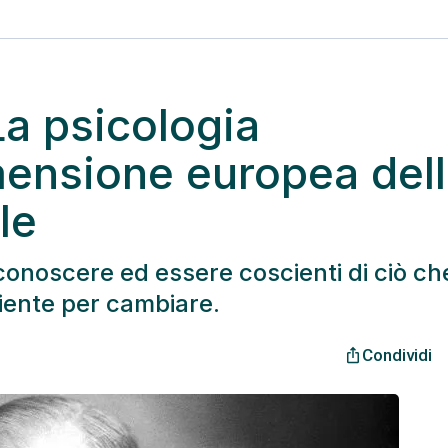
a psicologia
ensione europea del
le
conoscere ed essere coscienti di ciò ch
ciente per cambiare.
Condividi
ios_share