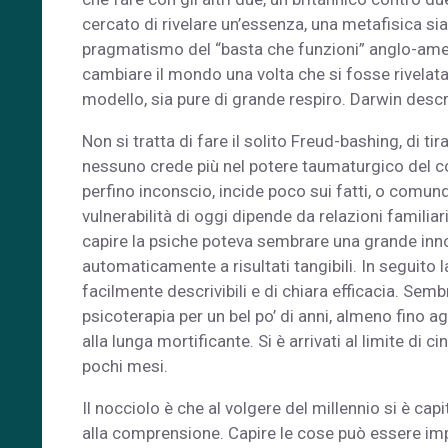
cercato di rivelare un’essenza, una metafisica si
pragmatismo del “basta che funzioni” anglo-ame
cambiare il mondo una volta che si fosse rivelat
modello, sia pure di grande respiro. Darwin descr
Non si tratta di fare il solito Freud-bashing, di ti
nessuno crede più nel potere taumaturgico del c
perfino inconscio, incide poco sui fatti, o comun
vulnerabilità di oggi dipende da relazioni familiari
capire la psiche poteva sembrare una grande inno
automaticamente a risultati tangibili. In seguito 
facilmente descrivibili e di chiara efficacia. Sembra
psicoterapia per un bel po’ di anni, almeno fino agl
alla lunga mortificante. Si è arrivati al limite di
pochi mesi.
Il nocciolo è che al volgere del millennio si è cap
alla comprensione. Capire le cose può essere impo