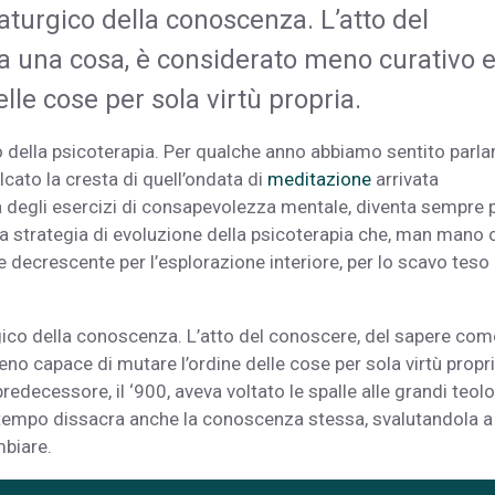
aturgico della conoscenza. L’atto del
a una cosa, è considerato meno curativo 
le cose per sola virtù propria.
della psicoterapia. Per qualche anno abbiamo sentito parla
cato la cresta di quell’ondata di
meditazione
arrivata
ca degli esercizi di consapevolezza mentale, diventa sempre 
na strategia di evoluzione della psicoterapia che, man mano 
 decrescente per l’esplorazione interiore, per lo scavo teso 
gico della conoscenza. L’atto del conoscere, del sapere com
o capace di mutare l’ordine delle cose per sola virtù propri
edecessore, il ‘900, aveva voltato le spalle alle grandi teol
 tempo dissacra anche la conoscenza stessa, svalutandola a
mbiare.