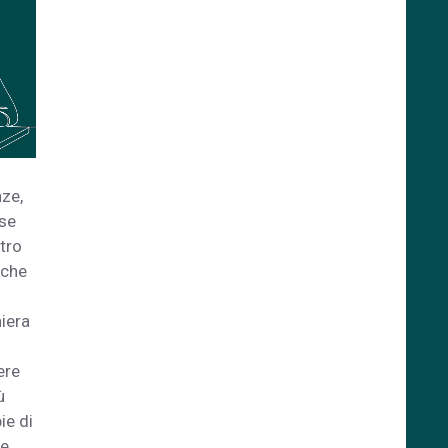
nze,
ese
tro
 che
niera
ere
ù
ie di
re