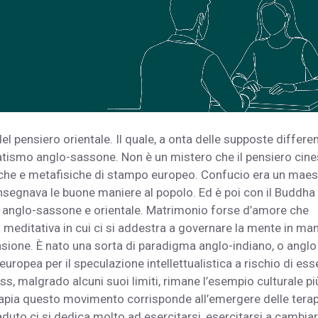
del pensiero orientale. Il quale, a onta delle supposte differe
gmatismo anglo-sassone. Non è un mistero che il pensiero cin
atiche e metafisiche di stampo europeo. Confucio era un maes
insegnava le buone maniere al popolo. Ed è poi con il Buddha
o anglo-sassone e orientale. Matrimonio forse d’amore che
meditativa in cui ci si addestra a governare la mente in ma
ione. È nato una sorta di paradigma anglo-indiano, o anglo
europea per il speculazione intellettualistica a rischio di ess
s, malgrado alcuni suoi limiti, rimane l’esempio culturale pi
rapia questo movimento corrisponde all’emergere delle terap
aduto ci si dedica molto ad esercitarsi, esercitarsi a cambia