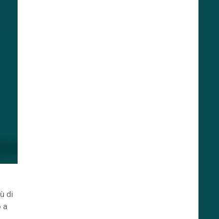
ù di
 a