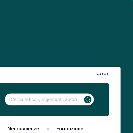
*
*
*
*
*
Ricerca
per:
Neuroscienze
Formazione