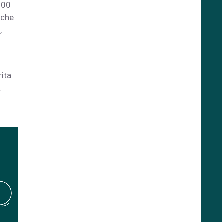
900
nche
,
rita
a