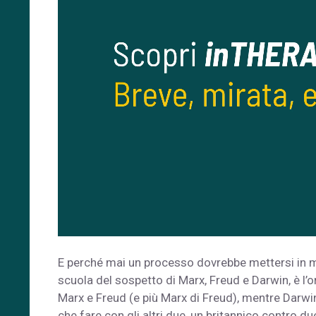
E perché mai un processo dovrebbe mettersi in 
scuola del sospetto di Marx, Freud e Darwin, è l’o
Marx e Freud (e più Marx di Freud), mentre Darwi
che fare con gli altri due, un britannico contro du