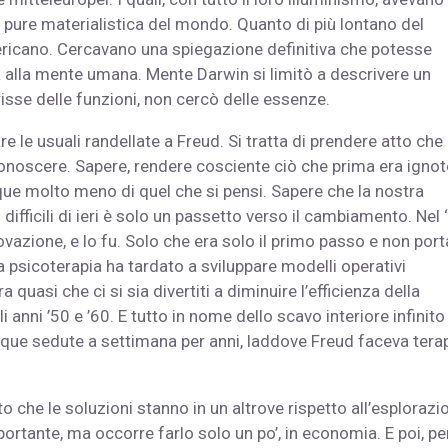
a pure materialistica del mondo. Quanto di più lontano del
ricano. Cercavano una spiegazione definitiva che potesse
a alla mente umana. Mente Darwin si limitò a descrivere un
isse delle funzioni, non cercò delle essenze.
rare le usuali randellate a Freud. Si tratta di prendere atto che
onoscere. Sapere, rendere cosciente ciò che prima era ignot
que molto meno di quel che si pensi. Sapere che la nostra
 difficili di ieri è solo un passetto verso il cambiamento. Nel
vazione, e lo fu. Solo che era solo il primo passo e non por
la psicoterapia ha tardato a sviluppare modelli operativi
 quasi che ci si sia divertiti a diminuire l’efficienza della
i anni ’50 e ’60. E tutto in nome dello scavo interiore infinito
 cinque sedute a settimana per anni, laddove Freud faceva terap
ito che le soluzioni stanno in un altrove rispetto all’esplorazi
rtante, ma occorre farlo solo un po’, in economia. E poi, pe