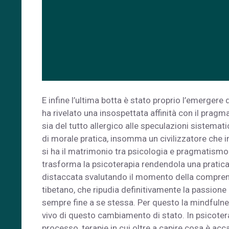
E infine l’ultima botta è stato proprio l’emergere 
ha rivelato una insospettata affinità con il pra
sia del tutto allergico alle speculazioni sistem
di morale pratica, insomma un civilizzatore che 
si ha il matrimonio tra psicologia e pragmatism
trasforma la psicoterapia rendendola una pratica 
distaccata svalutando il momento della comprens
tibetano, che ripudia definitivamente la passione 
sempre fine a se stessa. Per questo la mindfulnes
vivo di questo cambiamento di stato. In psicote
processo, terapie in cui oltre a capire cosa è acc