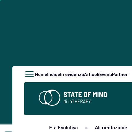
Home
Indice
In evidenza
Articoli
Eventi
Partner
Età Evolutiva
Alimentazione