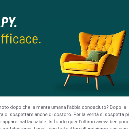
moto dopo che la mente umana l’abbia conosciuto? Dopo la
ra di sospettare anche di costoro. Per la verità si sospetta pi
n appare inattaccabile. In fondo quest’ultimo aveva ben poco
e mitteleuropei. I quali, con tutto il loro illuminismo, avevano