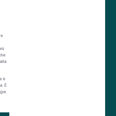
e
re
più
che
alla
e è
a. È
ogie