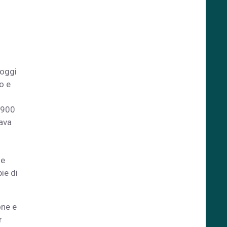
 oggi
o e
 ‘900
tava
 e
ie di
one e
r