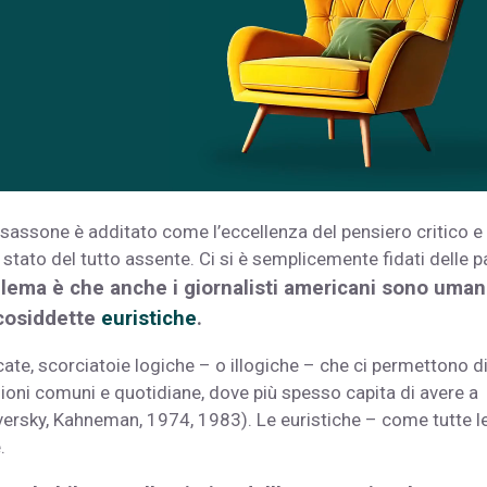
sassone è additato come l’eccellenza del pensiero critico e
è stato del tutto assente. Ci si è semplicemente fidati delle p
blema è che anche i giornalisti americani sono umani
 cosiddette
euristiche
.
cate, scorciatoie logiche – o illogiche – che ci permettono d
azioni comuni e quotidiane, dove più spesso capita di avere a
versky, Kahneman, 1974, 1983). Le euristiche – come tutte l
.