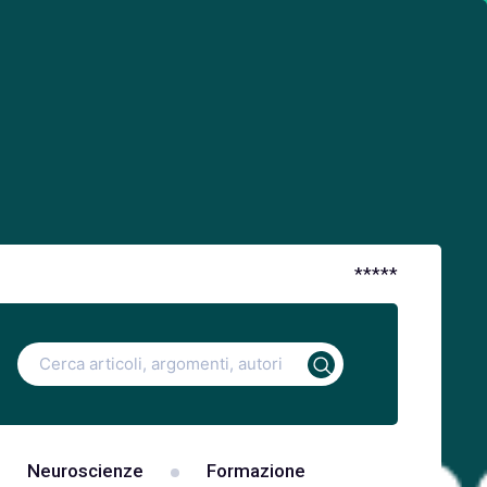
*
*
*
*
*
Ricerca
per:
Neuroscienze
Formazione