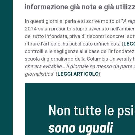
informazione già nota e già utiliz
In questi giorni si parla e si scrive molto di “
A ra
2014 su un presunto stupro avvenuto nell’ambient
del tutto infondata, priva di riscontri concreti so
ritirare l’articolo, ha pubblicato un’inchiesta (
LEGG
controlli e le negligenze alla base dell’infondatez
scuola di giornalismo della Columbia University ha
che era evitabile… Il giornale ha messo da parte o
giornalistica
” (
LEGGI ARTICOLO
).