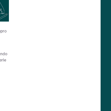
upro
ando
erle