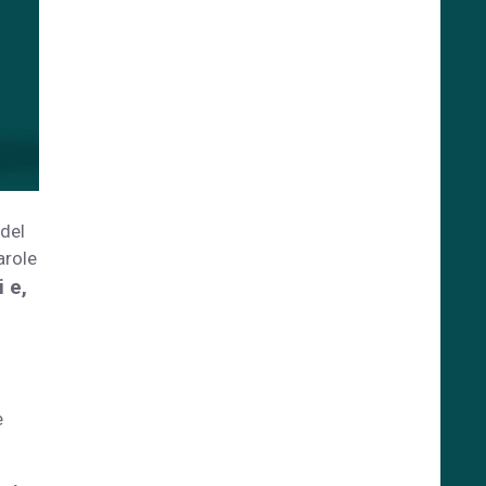
 del
arole
 e,
i
e