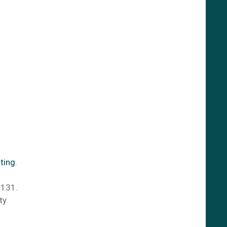
ting
.
1131.
ty