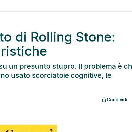
to di Rolling Stone:
ristiche
lo su un presunto stupro. Il problema è c
nno usato scorciatoie cognitive, le
Condividi
ios_share