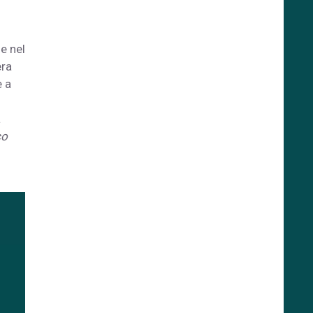
ne nel
era
e a
a
co