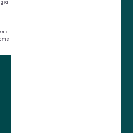
ggio
oni
 come