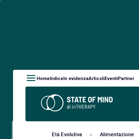
Home
Indice
In evidenza
Articoli
Eventi
Partner
Età Evolutiva
Alimentazione