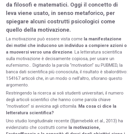
da filosofi e matematici. Oggi il concetto di
leva viene usato, in senso metaforico, per
spiegare alcuni costrutti psicologici come
quello della motivazione.
La motivazione può essere vista come
la manifestazione
dei motivi che inducono un individuo a compiere azioni o
a muoversi verso una direzione
. La letteratura scientifica
sulla motivazione è decisamente copiosa, per usare un
eufemismo… Digitando la parola “motivation” su PUBMED, la
banca dati scientifica più conosciuta, il risultato è sbalorditivo:
154167 articoli che, in un modo o nell’altro, sfiorano questo
argomento.
Restringendo la ricerca ai soli studenti universitari, il numero
degli articoli scientifici che hanno come parola chiave
“motivation” si avvicina agli ottomila.
Ma cosa ci dice la
letteratura scientifica?
Uno studio longitudinale recente (Bjørnebekk et al., 2013) ha
evidenziato che costrutti come
la motivazione,
l’autoefficacia e la capacità di darsi degli obiettivi siano i