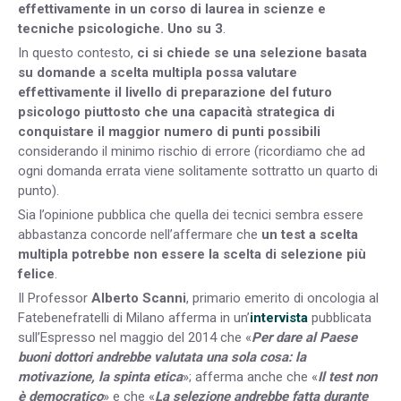
effettivamente in un corso di laurea in scienze e
tecniche psicologiche. Uno su 3
.
In questo contesto,
ci si chiede se una selezione basata
su domande a scelta multipla possa valutare
effettivamente il livello di preparazione del futuro
psicologo piuttosto che una capacità strategica di
conquistare il maggior numero di punti possibili
considerando il minimo rischio di errore (ricordiamo che ad
ogni domanda errata viene solitamente sottratto un quarto di
punto).
Sia l’opinione pubblica che quella dei tecnici sembra essere
abbastanza concorde nell’affermare che
un test a scelta
multipla potrebbe non essere la scelta di selezione più
felice
.
Il Professor
Alberto Scanni
, primario emerito di oncologia al
Fatebenefratelli di Milano afferma in un’
intervista
pubblicata
sull’Espresso nel maggio del 2014 che «
Per dare al Paese
buoni dottori andrebbe valutata una sola cosa: la
motivazione, la spinta etica
»; afferma anche che «
Il test non
è democratico
» e che «
La selezione andrebbe fatta durante