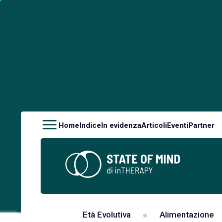
Home
Indice
In evidenza
Articoli
Eventi
Partner
Età Evolutiva
Alimentazione