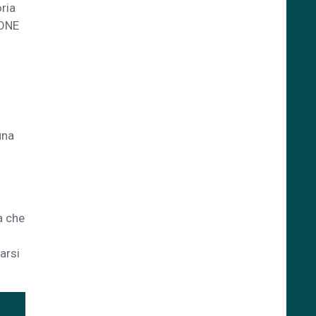
ria
IONE
una
ra che
arsi