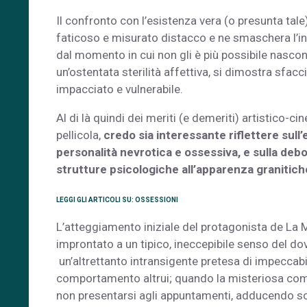
Il confronto con l’esistenza vera (o presunta tal
faticoso e misurato distacco e ne smaschera l’in
dal momento in cui non gli è più possibile nascon
un’ostentata sterilità affettiva, si dimostra sfac
impacciato e vulnerabile.
Al di là quindi dei meriti (e demeriti) artistico-ci
pellicola,
credo sia interessante riflettere sull
personalità nevrotica e ossessiva, e sulla deb
strutture psicologiche all’apparenza granitiche
LEGGI GLI ARTICOLI SU: OSSESSIONI
L’atteggiamento iniziale del protagonista de La M
improntato a un tipico, ineccepibile senso del do
un’altrettanto intransigente pretesa di impeccabil
comportamento altrui; quando la misteriosa com
non presentarsi agli appuntamenti, adducendo s