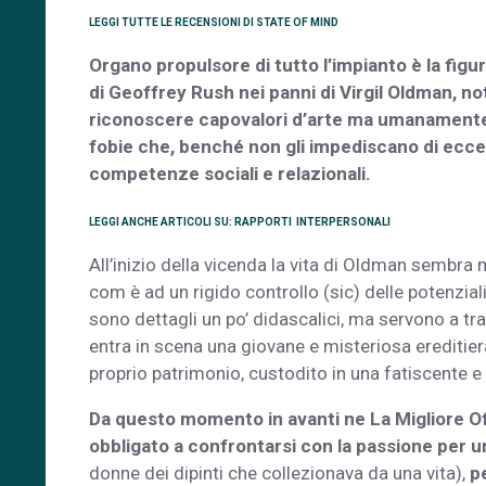
LEGGI TUTTE LE RECENSIONI DI STATE OF MIND
Organo propulsore di tutto l’impianto è la figu
di Geoffrey Rush nei panni di Virgil Oldman, not
riconoscere capovalori d’arte ma umanamente i
fobie che, benché non gli impediscano di ecce
competenze sociali e relazionali.
LEGGI ANCHE ARTICOLI SU: RAPPORTI INTERPERSONALI
All’inizio della vicenda la vita di Oldman sembra 
com è ad un rigido controllo (sic) delle potenzial
sono dettagli un po’ didascalici, ma servono a tr
entra in scena una giovane e misteriosa ereditier
proprio patrimonio, custodito in una fatiscente e
Da questo momento in avanti ne La Migliore Offe
obbligato a confrontarsi con la passione per 
donne dei dipinti che collezionava da una vita),
p