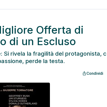
gliore Offerta di
to di un Escluso
 Si rivela la fragilità del protagonista, 
passione, perde la testa.
Condividi
ios_share