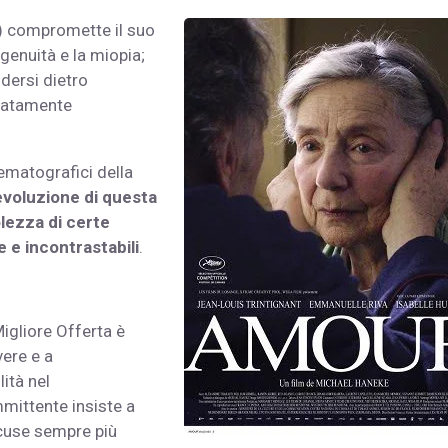
e) compromette il suo
genuità e la miopia;
dersi dietro
ciatamente
nematografici della
’evoluzione di questa
olezza di certe
 e incontrastabili
.
igliore Offerta è
vere e a
ità nel
mittente insiste a
cuse sempre più