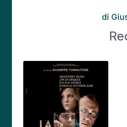
di Giu
Re