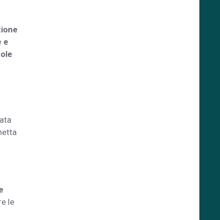
zione
e e
cole
tata
netta
e
e le