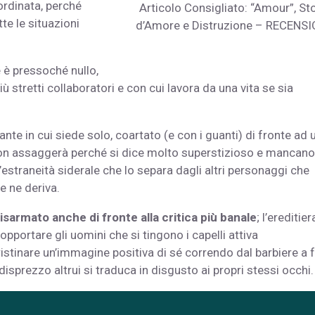
ordinata, perché
Articolo Consigliato: “Amour”, Sto
tte le situazioni
d’Amore e Distruzione – RECENS
 è pressoché nullo,
ù stretti collaboratori e con cui lavora da una vita se sia
ante in cui siede solo, coartato (e con i guanti) di fronte ad 
 non assaggerà perché si dice molto superstizioso e mancano
’estraneità siderale che lo separa dagli altri personaggi che
e ne deriva.
sarmato anche di fronte alla critica più banale
; l’ereditie
opportare gli uomini che si tingono i capelli attiva
ristinare un’immagine positiva di sé correndo dal barbiere a f
l disprezzo altrui si traduca in disgusto ai propri stessi occhi.