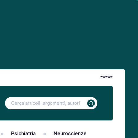
*
*
*
*
*
Ricerca
per:
Psichiatria
Neuroscienze