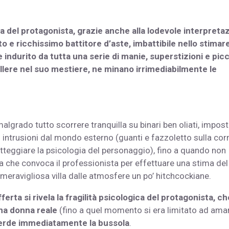
ra del protagonista, grazie anche alla lodevole interpreta
o e ricchissimo battitore d’aste, imbattibile nello stimar
ndurito da tutta una serie di manie, superstizioni e pic
llere nel suo mestiere, ne minano irrimediabilmente le
malgrado tutto scorrere tranquilla su binari ben oliati, impos
i intrusioni dal mondo esterno (guanti e fazzoletto sulla cor
atteggiare la psicologia del personaggio), fino a quando non
a che convoca il professionista per effettuare una stima del
 meravigliosa villa dalle atmosfere un po’ hitchcockiane.
rta si rivela la fragilità psicologica del protagonista, ch
una donna reale
(fino a quel momento si era limitato ad amar
erde immediatamente la bussola
.