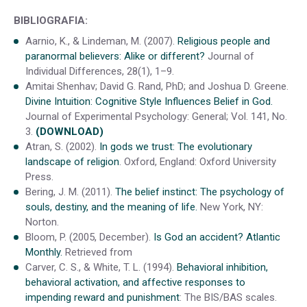
BIBLIOGRAFIA:
Aarnio, K., & Lindeman, M. (2007).
Religious people and
paranormal believers: Alike or different?
Journal of
Individual Differences, 28(1), 1–9.
Amitai Shenhav; David G. Rand, PhD; and Joshua D. Greene.
Divine Intuition: Cognitive Style Influences Belief in God.
Journal of Experimental Psychology: General; Vol. 141, No.
3.
(DOWNLOAD)
Atran, S. (2002).
In gods we trust: The evolutionary
landscape of religion
. Oxford, England: Oxford University
Press.
Bering, J. M. (2011).
The belief instinct: The psychology of
souls, destiny, and the meaning of life.
New York, NY:
Norton.
Bloom, P. (2005, December).
Is God an accident? Atlantic
Monthly.
Retrieved from
Carver, C. S., & White, T. L. (1994).
Behavioral inhibition,
behavioral activation, and affective responses to
impending reward and punishment
: The BIS/BAS scales.