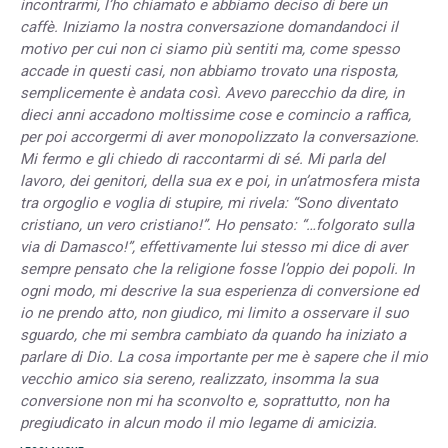
incontrarmi, l’ho chiamato e abbiamo deciso di bere un
caffè. Iniziamo la nostra conversazione domandandoci il
motivo per cui non ci siamo più sentiti ma, come spesso
accade in questi casi, non abbiamo trovato una risposta,
semplicemente è andata così. Avevo parecchio da dire, in
dieci anni accadono moltissime cose e comincio a raffica,
per poi accorgermi di aver monopolizzato la conversazione.
Mi fermo e gli chiedo di raccontarmi di sé. Mi parla del
lavoro, dei genitori, della sua ex e poi, in un’atmosfera mista
tra orgoglio e voglia di stupire, mi rivela: “Sono diventato
cristiano, un vero cristiano!”. Ho pensato: “…folgorato sulla
via di Damasco!”, effettivamente lui stesso mi dice di aver
sempre pensato che la religione fosse l’oppio dei popoli. In
ogni modo, mi descrive la sua esperienza di conversione ed
io ne prendo atto, non giudico, mi limito a osservare il suo
sguardo, che mi sembra cambiato da quando ha iniziato a
parlare di Dio. La cosa importante per me è sapere che il mio
vecchio amico sia sereno, realizzato, insomma la sua
conversione non mi ha sconvolto e, soprattutto, non ha
pregiudicato in alcun modo il mio legame di amicizia.