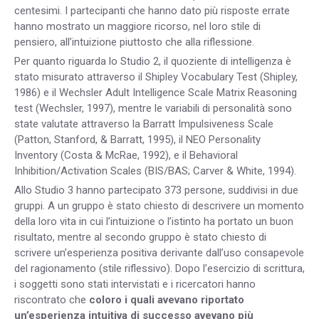
centesimi. I partecipanti che hanno dato più risposte errate
hanno mostrato un maggiore ricorso, nel loro stile di
pensiero, all’intuizione piuttosto che alla riflessione.
Per quanto riguarda lo Studio 2, il quoziente di intelligenza è
stato misurato attraverso il Shipley Vocabulary Test (Shipley,
1986) e il Wechsler Adult Intelligence Scale Matrix Reasoning
test (Wechsler, 1997), mentre le variabili di personalità sono
state valutate attraverso la Barratt Impulsiveness Scale
(Patton, Stanford, & Barratt, 1995), il NEO Personality
Inventory (Costa & McRae, 1992), e il Behavioral
Inhibition/Activation Scales (BIS/BAS; Carver & White, 1994).
Allo Studio 3 hanno partecipato 373 persone, suddivisi in due
gruppi. A un gruppo è stato chiesto di descrivere un momento
della loro vita in cui l’intuizione o l’istinto ha portato un buon
risultato, mentre al secondo gruppo è stato chiesto di
scrivere un’esperienza positiva derivante dall’uso consapevole
del ragionamento (stile riflessivo). Dopo l’esercizio di scrittura,
i soggetti sono stati intervistati e i ricercatori hanno
riscontrato che
coloro i quali avevano riportato
un’esperienza intuitiva di successo avevano più