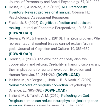
Journal of Personality and Social Psychology, 67, 319–333.
Costa, P. T., & McRae, R. R. (1992).
NEO Personality
Inventory–Revised professional manual
. Odessa, FL:
Psychological Assessment Resources.
Frederick, S. (2005).
Cognitive reflection and decision
making
. Journal of Economic Perspectives, 19, 25–42.
(DOWNLOAD)
Gervais, W. M., & Henrich, J. (2010). The Zeus problem: Why
representational content biases cannot explain faith in
gods. Journal of Cognition and Culture, 10, 383–389.
(DOWNLOAD)
Henrich, J. (2009). The evolution of costly displays,
cooperation, and religion: Credibility enhancing displays and
their implications for cultural evolution. Evolution and
Human Behavior, 30, 244–260.
(DOWNLOAD)
Inzlicht, M., McGregor, I., Hirsh, J. B., & Nash, K. (2009).
Neural markers of religious conviction
. Psychological
Science, 20, 385–392.
(DOWNLOAD)
Inzlicht, M., & Tullett, A. M. (2010).
Reflecting on God:
Religious primes can reduce neurophysiological response
to errors.
Psychological Science, 21, 1184–1190.