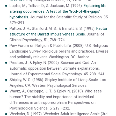
Lupfer, M., Tolliver, D., & Jackson, M. (1996).
Explaining life-
altering occurrences: A test of the ‘God-of-the-gaps’
hypothesis.
Journal for the Scientific Study of Religion, 35,
379–391.
Patton, J. H., Stanford, M. S., & Barratt, E. S. (1995).
Factor
structure of the Barratt Impulsiveness Scale
. Journal of
Clinical Psychology, 51, 768–774.
Pew Forum on Religion & Public Life. (2008). U.S. Religious
Landscape Survey: Religious beliefs and practices. Diverse
and politically relevant. Washington, DC: Author.
Preston, J., & Epley, N. (2009). Science and God: An
automatic opposition between ultimate explanations.
Journal of Experimental Social Psychology, 45, 238–241.
Shipley, W. C. (1986). Shipley Institute of Living Scale. Los
Angeles, CA: Western Psychological Services.
Waytz, A., Cacioppo, J. T., & Epley, N. (2010). Who sees
human? The stability and importance of individual
differences in anthropomorphism Perspectives on
Psychological Science, 5, 219 –232.
Wechsler, D. (1997). Wechsler Adult Intelligence Scale (3rd