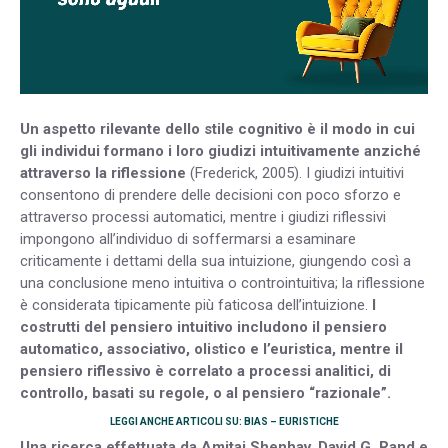
Un aspetto rilevante dello stile cognitivo è il modo in cui
gli individui formano i loro giudizi intuitivamente anziché
attraverso la riflessione
(Frederick, 2005). I giudizi intuitivi
consentono di prendere delle decisioni con poco sforzo e
attraverso processi automatici, mentre i giudizi riflessivi
impongono all’individuo di soffermarsi a esaminare
criticamente i dettami della sua intuizione, giungendo così a
una conclusione meno intuitiva o controintuitiva; la riflessione
è considerata tipicamente più faticosa dell’intuizione.
I
costrutti del pensiero intuitivo includono il pensiero
automatico, associativo, olistico e l’euristica, mentre il
pensiero riflessivo è correlato a processi analitici, di
controllo, basati su regole, o al pensiero “razionale”.
LEGGI ANCHE ARTICOLI SU: BIAS – EURISTICHE
Una ricerca effettuata da Amitai Shenhav, David G. Rand e