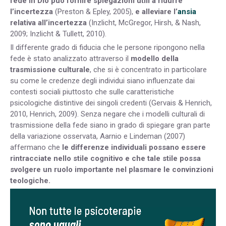
fede in Dio può fornire spiegazioni utili a ridurre
l’incertezza
(Preston & Epley, 2005),
e alleviare l’
ansia
relativa all’incertezza
(Inzlicht, McGregor, Hirsh, & Nash,
2009; Inzlicht & Tullett, 2010).
Il differente grado di fiducia che le persone ripongono nella
fede è stato analizzato attraverso il
modello della
trasmissione culturale
, che si è concentrato in particolare
su come le credenze degli individui siano influenzate dai
contesti sociali piuttosto che sulle caratteristiche
psicologiche distintive dei singoli credenti (Gervais & Henrich,
2010, Henrich, 2009). Senza negare che i modelli culturali di
trasmissione della fede siano in grado di spiegare gran parte
della variazione osservata, Aarnio e Lindeman (2007)
affermano che
le differenze individuali possano essere
rintracciate nello stile cognitivo e che tale stile possa
svolgere un ruolo importante nel plasmare le convinzioni
teologiche.