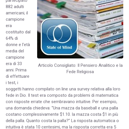
partecipato
882 adulti
americani; il
campione
era
costituito dal
64% di
donne e l’età
media del
campione
era di 33
Articolo Consigliato: Il Pensiero Analitico e la
anni. Prima
Fede Religiosa
di effettuare
i test, i
soggetti hanno compilato on line una survey relativa alla loro
fede in Dio. Il test era composto da problemi di matematica
con risposte errate che sembravano intuitive. Per esempio,
una domanda chiedeva: “Una mazza da baseball e una palla
costano complessivamente $1.10. la mazza costa $1 in più
della palla. Quanto costa la palla?” La risposta automatica o
intuitiva è stata 10 centesimi, ma la risposta corretta era 5