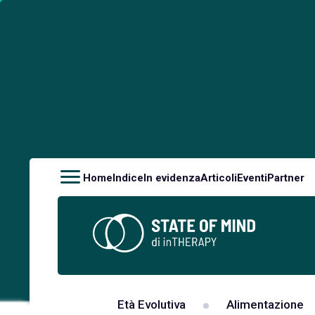
Home
Indice
In evidenza
Articoli
Eventi
Partner
Età Evolutiva
Alimentazione