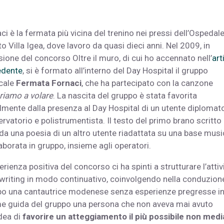
ci è la fermata più vicina del trenino nei pressi dell’Ospedal
to Villa Igea, dove lavoro da quasi dieci anni. Nel 2009, in
ione del concorso Oltre il muro, di cui ho accennato nell’
art
edente
, si è formato all’interno del Day Hospital il gruppo
cale
Fermata Fornaci
, che ha partecipato con la canzone
riamo a volare
. La nascita del gruppo è stata favorita
almente dalla presenza al Day Hospital di un utente diplomato
rvatorio e polistrumentista. Il testo del primo brano scritto
da una poesia di un altro utente riadattata su una base musi
aborata in gruppo, insieme agli operatori.
erienza positiva del concorso ci ha spinti a strutturare l’attivi
riting in modo continuativo, coinvolgendo nella conduzion
o una cantautrice modenese senza esperienze pregresse i
ome guida del gruppo una persona che non aveva mai avuto
idea di
favorire un atteggiamento il più possibile non medi