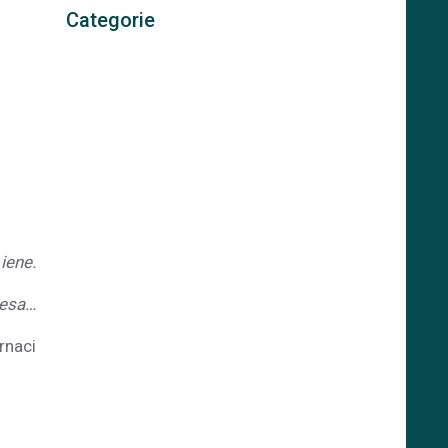
Categorie
iene.
tesa…
rnaci