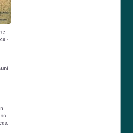
ric
ca -
cuni
in
nno
cas,