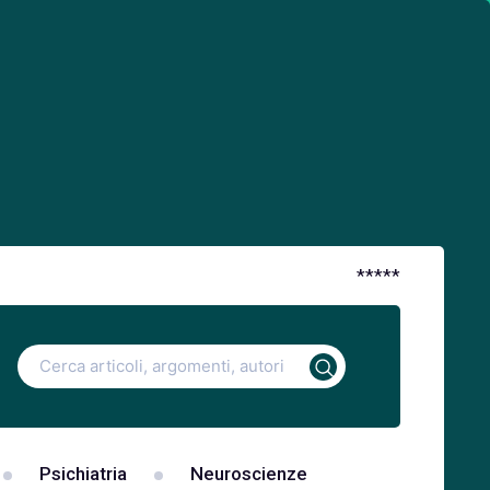
*
*
*
*
*
Ricerca
per:
Psichiatria
Neuroscienze