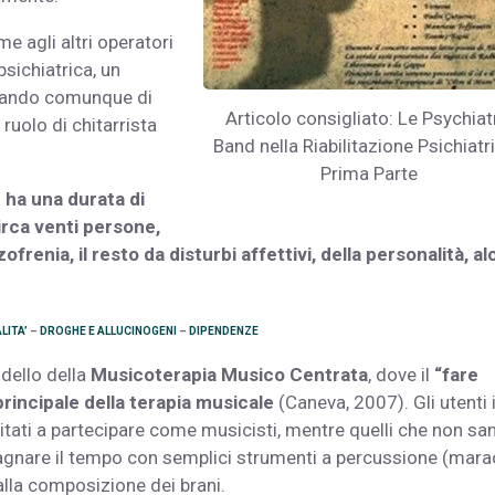
e agli altri operatori
psichiatrica, un
rcando comunque di
Articolo consigliato: Le Psychiat
ruolo di chitarrista
Band nella Riabilitazione Psichiatri
Prima Parte
 ha una durata di
rca venti persone,
frenia, il resto da disturbi affettivi, della personalità, al
LITA’
–
DROGHE E ALLUCINOGENI
–
DIPENDENZE
odello della
Musicoterapia Musico Centrata
, dove il
“fare
rincipale della terapia musicale
(Caneva, 2007). Gli utenti 
tati a partecipare come musicisti, mentre quelli che non sa
are il tempo con semplici strumenti a percussione (mara
lla composizione dei brani.