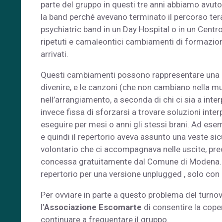
parte del gruppo in questi tre anni abbiamo avuto 
la band perché avevano terminato il percorso terap
psychiatric band in un Day Hospital o in un Centro
ripetuti e camaleontici cambiamenti di formazione
arrivati.
Questi cambiamenti possono rappresentare una di
divenire, e le canzoni (che non cambiano nella mu
nell’arrangiamento, a seconda di chi ci sia a int
invece fissa di sforzarsi a trovare soluzioni inte
eseguire per mesi o anni gli stessi brani. Ad ese
e quindi il repertorio aveva assunto una veste si
volontario che ci accompagnava nelle uscite, pr
concessa gratuitamente dal Comune di Modena. Co
repertorio per una versione unplugged , solo con 
Per ovviare in parte a questo problema del turno
l’
Associazione Escomarte
di consentire la cope
continuare a frequentare il gruppo.