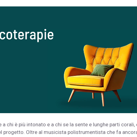
e a chi è più intonato e a chi se la sente e lunghe parti corali,
l progetto. Oltre al musicista polistrumentista che fa ancor