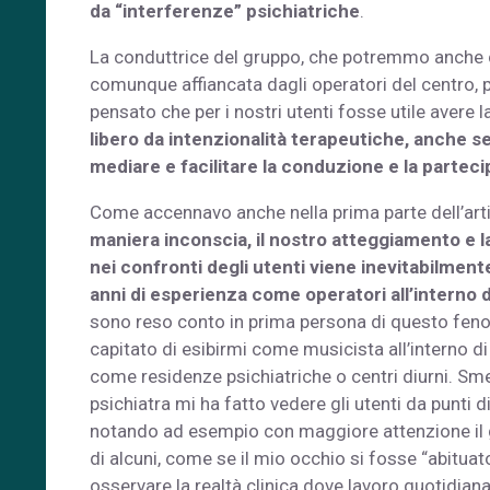
da “interferenze” psichiatriche
.
La conduttrice del gruppo, che potremmo anche ch
comunque affiancata dagli operatori del centro, p
pensato che per i nostri utenti fosse utile avere l
libero da intenzionalità terapeutiche, anche 
mediare e facilitare la conduzione e la partec
Come accennavo anche nella prima parte dell’art
maniera inconscia, il nostro atteggiamento e l
nei confronti degli utenti viene inevitabilmen
anni di esperienza come operatori all’interno d
sono reso conto in prima persona di questo fe
capitato di esibirmi come musicista all’interno di
come residenze psichiatriche o centri diurni. Sme
psichiatra mi ha fatto vedere gli utenti da punti di
notando ad esempio con maggiore attenzione il 
di alcuni, come se il mio occhio si fosse “abitua
osservare la realtà clinica dove lavoro quotidia