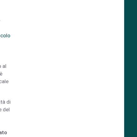
e
icolo
 al
 è
cale
tà di
e del
n
ato