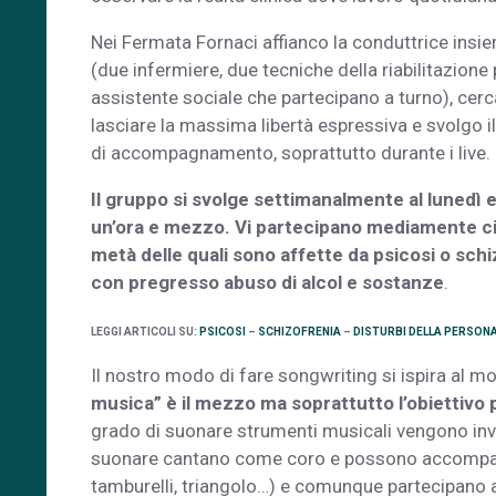
Nei Fermata Fornaci affianco la conduttrice insiem
(due infermiere, due tecniche della riabilitazione 
assistente sociale che partecipano a turno), ce
lasciare la massima libertà espressiva e svolgo il 
di accompagnamento, soprattutto durante i live.
Il gruppo si svolge settimanalmente al lunedì e
un’ora e mezzo. Vi partecipano mediamente ci
metà delle quali sono affette da psicosi o schizo
con pregresso abuso di alcol e sostanze
.
LEGGI ARTICOLI SU:
PSICOSI
–
SCHIZOFRENIA
–
DISTURBI DELLA PERSONA
Il nostro modo di fare songwriting si ispira al m
musica” è il mezzo ma soprattutto l’obiettivo p
grado di suonare strumenti musicali vengono invi
suonare cantano come coro e possono accompagn
tamburelli, triangolo…) e comunque partecipano a