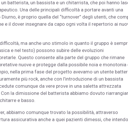
un batterista, un bassista e un chitarrista, che poi hanno las
eutico. Una delle principali difficoltà a portare avanti una
 Diurno, è proprio quella del “turnover” degli utenti, che com
 e il dover insegnare da capo ogni volta il repertorio ai nuo
fficoltà, ma anche uno stimolo in quanto il gruppo è sempr
sica e nel testo) possono subire delle evoluzioni
erpretarle. Questo consente alla parte del gruppo che rimane
rpretative nuove e protegge dalla possibile noia e monotonia 
mpio, nella prima fase del progetto avevamo un utente batter
curamente più rock, anche con l’introduzione di un bassista
ecedute comunque da vere prove in una saletta attrezzata
n la dimissione del batterista abbiamo dovuto riarrangiare
chitarre e basso.
ver, abbiamo comunque trovato la possibilità, attraverso
rtura assicurativa anche a quei pazienti dimessi, che intend