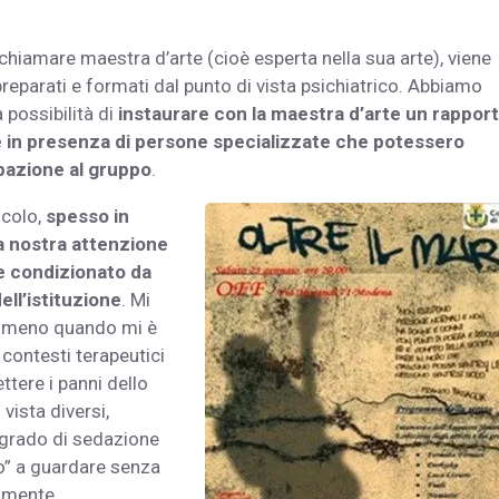
iamare maestra d’arte (cioè esperta nella sua arte), viene
reparati e formati dal punto di vista psichiatrico. Abbiamo
a possibilità di
instaurare con la maestra d’arte un rappor
se in presenza di persone specializzate che potessero
ipazione al gruppo
.
icolo,
spesso in
a nostra attenzione
te condizionato da
ell’istituzione
. Mi
nomeno quando mi è
 contesti terapeutici
ttere i panni dello
 vista diversi,
grado di sedazione
to” a guardare senza
namente.