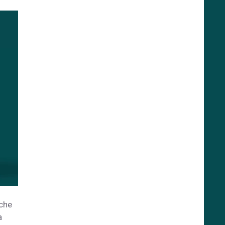
 che
a