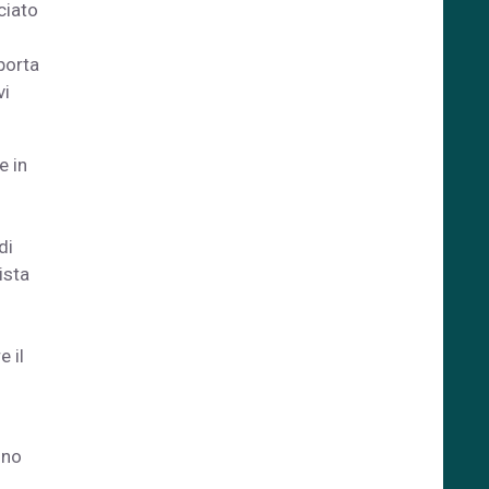
ciato
porta
vi
e in
di
ista
 il
ono