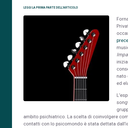
LEGGI LA PRIMA PARTE DELL’ARTICOLO
Forna
Priva
occas
prec
musi
Impa
inizi
conse
nato 
ed el
L’esp
songw
grupp
ambito psichiatrico. La scelta di coinvolgere c
contatti con lo psicomondo è stata dettata dall’