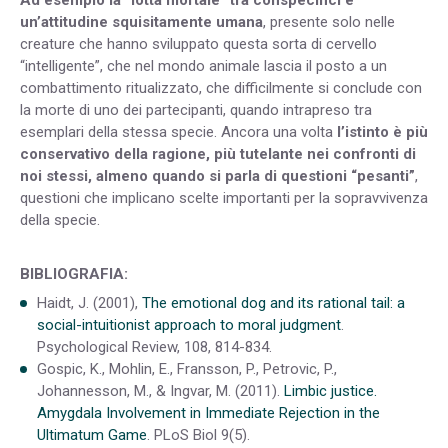
un’attitudine squisitamente umana
, presente solo nelle
creature che hanno sviluppato questa sorta di cervello
“intelligente”, che nel mondo animale lascia il posto a un
combattimento ritualizzato, che difficilmente si conclude con
la morte di uno dei partecipanti, quando intrapreso tra
esemplari della stessa specie. Ancora una volta
l’istinto è più
conservativo della ragione, più tutelante nei confronti di
noi stessi, almeno quando si parla di questioni “pesanti”
,
questioni che implicano scelte importanti per la sopravvivenza
della specie.
BIBLIOGRAFIA:
Haidt, J. (2001),
The emotional dog and its rational tail: a
social-intuitionist approach to moral judgment
.
Psychological Review, 108, 814-834.
Gospic, K., Mohlin, E., Fransson, P., Petrovic, P.,
Johannesson, M., & Ingvar, M. (2011).
Limbic justice.
Amygdala Involvement in Immediate Rejection in the
Ultimatum Game
. PLoS Biol 9(5).