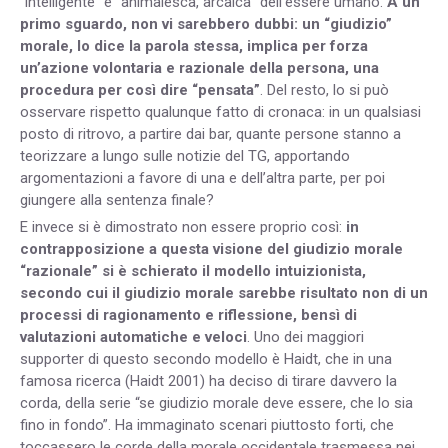
“intelligente” e “animalesca, arcaica” dell’essere umano.
A un
primo sguardo, non vi sarebbero dubbi: un “giudizio”
morale, lo dice la parola stessa, implica per forza
un’azione volontaria e razionale della persona, una
procedura per così dire “pensata”
. Del resto, lo si può
osservare rispetto qualunque fatto di cronaca: in un qualsiasi
posto di ritrovo, a partire dai bar, quante persone stanno a
teorizzare a lungo sulle notizie del TG, apportando
argomentazioni a favore di una e dell’altra parte, per poi
giungere alla sentenza finale?
E invece si è dimostrato non essere proprio così:
in
contrapposizione a questa visione del giudizio morale
“razionale” si è schierato il modello intuizionista,
secondo cui il giudizio morale sarebbe risultato non di un
processi di ragionamento e riflessione, bensì di
valutazioni automatiche e veloci
. Uno dei maggiori
supporter di questo secondo modello è Haidt, che in una
famosa ricerca (Haidt 2001) ha deciso di tirare davvero la
corda, della serie “se giudizio morale deve essere, che lo sia
fino in fondo”. Ha immaginato scenari piuttosto forti, che
toccassero le corde della morale occidentale trasmessa nei