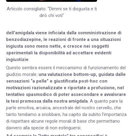
Articolo consigliato: "Dimmi se ti disgusta e ti
dirò chi voti"
dell’amigdala viene inficiata dalla somministrazione di
benzodiazepine, le reazioni di fronte a una situazioni
ingiusta sono meno nette, e cresce nei soggetti
sperimentali la disponibilità ad accettare evidenti
ingiustizie
.
Questo sembra essere il meccanismo di funzionamento del
giudizio morale:
una valutazione bottom-up, guidata dalle
sensazioni “a pelle” e giustificata post-hoc con
motivazioni razionalizzate e riportate a profusione, nel
tentativo spasmodico di poter assecondare e avvalorare
la tesi promossa dalla nostra amigdala
. A quanto pare la
parte emotiva, arcaica, ancestrale del nostro cervello, che
tanto tendiamo a snobbare, ha capito da subito l’importanza
di rispettare alcune regole morali di base che permettano
davvero alla specie di non estinguersi.
Ad esempio la “lotta mortale” tra conspecifici è