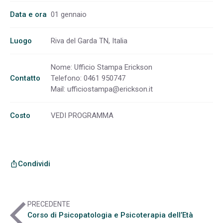
Data e ora
01 gennaio
Luogo
Riva del Garda TN, Italia
Nome: Ufficio Stampa Erickson
Contatto
Telefono: 0461 950747
Mail:
ufficiostampa@erickson.it
Costo
VEDI PROGRAMMA
Condividi
ios_share
arrow_back_ios
PRECEDENTE
Corso di Psicopatologia e Psicoterapia dell’Età