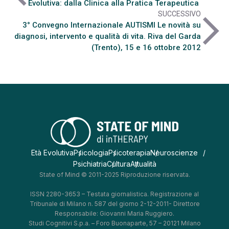
Evolutiva: dalla Clinica alla Pratica Terapeutica
SUCCESSIVO
arrow_forward_ios
3° Convegno Internazionale AUTISMI Le novità su
diagnosi, intervento e qualità di vita. Riva del Garda
(Trento), 15 e 16 ottobre 2012
Età Evolutiva
Psicologia
Psicoterapia
Neuroscienze
Psichiatria
Cultura
Attualità
State of Mind © 2011-2025 Riproduzione riservata.
ISSN 2280-3653 – Testata giornalistica. Registrazione al
Tribunale di Milano n. 587 del giorno 2-12-2011- Direttore
Responsabile: Giovanni Maria Ruggiero.
Studi Cognitivi S.p.a. – Foro Buonaparte, 57 – 20121 Milano