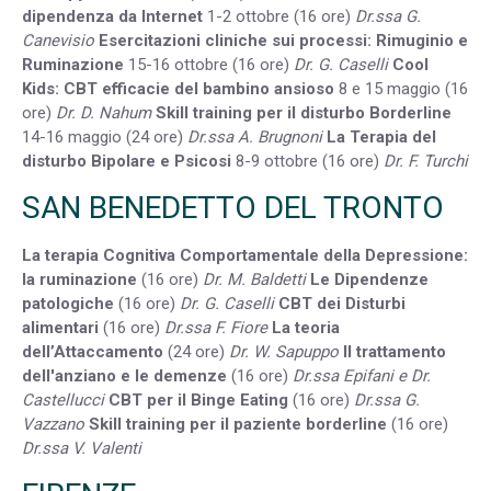
dipendenza da Internet
1-2 ottobre (16 ore)
Dr.ssa G.
Canevisio
Esercitazioni cliniche sui processi: Rimuginio e
Ruminazione
15-16 ottobre (16 ore)
Dr. G. Caselli
Cool
Kids: CBT efficacie del bambino ansioso
8 e 15 maggio (16
ore)
Dr. D. Nahum
Skill training per il disturbo Borderline
14-16 maggio (24 ore)
Dr.ssa A. Brugnoni
La Terapia del
disturbo Bipolare e Psicosi
8-9 ottobre (16 ore)
Dr. F. Turchi
SAN BENEDETTO DEL TRONTO
La terapia Cognitiva Comportamentale della Depressione:
la ruminazione
(16 ore)
Dr. M. Baldetti
Le Dipendenze
patologiche
(16 ore)
Dr. G. Caselli
CBT dei Disturbi
alimentari
(16 ore)
Dr.ssa F. Fiore
La teoria
dell’Attaccamento
(24 ore)
Dr. W. Sapuppo
Il trattamento
dell'anziano e le demenze
(16 ore)
Dr.ssa Epifani e Dr.
Castellucci
CBT per il Binge Eating
(16 ore)
Dr.ssa G.
Vazzano
Skill training per il paziente borderline
(16 ore)
Dr.ssa V. Valenti