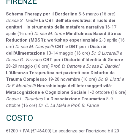
FIRENZE
Schema Therapy per il Borderline
5-6 marzo (16 ore)
Dr.ssa S. Taddei
La CBT dell'età evolutiva: il ruolo dei
genitori - lo strumento della metafora narrativa
16-17
aprile (16 ore)
Dr.ssa M. Grimi
Mindfulness Based Stress
Reduction (MBSR): workshop esperienziale
2-3 aprile (16
ore)
Dr.ssa M. Ciampelli
CBT e DBT per i Disturbi
dell'Alimentazione
13-14 maggio (16 ore)
Dr. S Lucarelli e
Dr.ssa G. Vazzano
CBT per i Disturbi d’Identità di Genere
28-29 maggio (16 ore) P
rof. D. Dettore e Dr.ssa E. Bandini
L'Alleanza Terapeutica nei pazienti con Disturbo da
Trauma Complesso
19-20 novembre (16 ore)
Dr. G. Liotti e
Dr F. Monticelli
Neurobiologia dell’Intersoggettività:
Metacognizione e Cognizione Sociale
1-2 ottobre (16 ore)
Dr.ssa L. Tarantino
La Dissociazione Traumatica
8-9
ottobre (16 ore)
Dr. C. La Mela e Prof. B. Farina
COSTO
€1200 + IVA (€1464.00) La scadenza per l’iscrizione è il 20