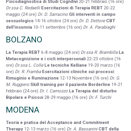
Psicodiagnostica di Studi Cognitivi
20-21 febbraio (16 ore)
Dr.ssa C. Redaelli
Esercitazioni di Terapia REBT
20-22
maggio (24 ore)
Dr. D. Sarracino
Gli interventi in campo
sessuologico
14-16 ottobre (24 ore)
Dr. D. Dettore
CBT
dell'insonnia
10-11 settembre (16 ore)
Dr. A. Parabiaghi
BOLZANO
La Terapia REBT
6-8 maggio (24 ore)
Dr.ssa R. Brambilla
La
Metacognizione e i cicli interpersonali
22-23 ottobre (16
ore)
Dr.ssa L. Colle
Le tecniche Kelliane
19-20 marzo (16
ore)
Dr. R. Framba
Esercitazioni cliniche sui processi:
Rimuginio e Ruminazione
12-13 Novembre (16 ore)
Dr. G.
M. Ruggiero
Skill training per il paziente Borderline
19-21
febbraio (24 ore)
Dr. I. Camozzo
La Terapia del disturbo
Bipolare e Psicosi
28-29 maggio (16 ore)
Dr. F. Turchi
MODENA
Teoria e pratica del Acceptance and Commitment
Therapy
12-13 marzo (16 ore)
Dr. A. Bassanini
CBT della