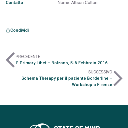
Contatto
Nome: Allison Colton
Condividi
ios_share
arrow_back_ios
PRECEDENTE
I° Primary Libet – Bolzano, 5-6 Febbraio 2016
arrow_forward_ios
SUCCESSIVO
Schema Therapy per il paziente Borderline –
Workshop a Firenze