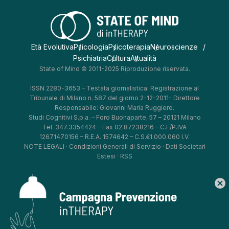
Età Evolutiva
Psicologia
Psicoterapia
Neuroscienze
Psichiatria
Cultura
Attualità
State of Mind © 2011-2025 Riproduzione riservata.
ISSN 2280-3653 – Testata giornalistica. Registrazione al
Tribunale di Milano n. 587 del giorno 2-12-2011- Direttore
Responsabile: Giovanni Maria Ruggiero.
Studi Cognitivi S.p.a. – Foro Buonaparte, 57 – 20121 Milano
Tel. 347.3354424 – Fax 02.87238216 – C.F/P.IVA
12671470156 – R.E.A. 1574642 – C.S.€1.000.060 I.V.
NOTE LEGALI
·
Condizioni Generali di Servizio
·
Dati Societari
Estesi
·
RSS
cancel
*
*
*
*
Aggiorna le tue preferenze
–
Privacy Policy
–
Cookie Policy