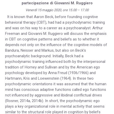
partecipazione di Giovanni M. Ruggiero
Venerdì 15 maggio 2020, ore 15.00 – 17.00
It is known that Aaron Beck, before founding cognitive
behavioral therapy (CBT), had had a psychodynamic training
and was on his way to a career as a psychoanalyst. Arthur
Freeman and Giovanni M. Ruggiero will discuss the emphasis
in CBT on cognitive patterns and beliefs as to whether it
depends not only on the influence of the cognitive models of
Bandura, Neisser and Markus, but also on Beck’s
psychoanalytic background. Initially, Beck had a
psychodynamic training influenced both by the interpersonal
tradition of Horney and Sullivan and by the American ego
psychology developed by Anna Freud (1936/1966) and
Hartmann, Kris and Loewenstein (1964). In these two
psychodynamic orientations it was assumed that the human
mind has conscious adaptive functions called ego functions
not influenced by aggressive and libidinal conflictual drives
(Rosner, 2014a, 2014b). In short, the psychodynamic ego
plays a key organizational role in mental activity that seems
similar to the structural role played in cognition by beliefs