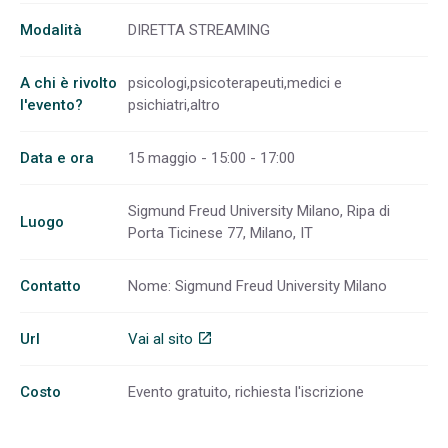
Modalità
DIRETTA STREAMING
A chi è rivolto
psicologi,psicoterapeuti,medici e
l'evento?
psichiatri,altro
Data e ora
15 maggio - 15:00 - 17:00
Sigmund Freud University Milano, Ripa di
Luogo
Porta Ticinese 77, Milano, IT
Contatto
Nome: Sigmund Freud University Milano
Url
Vai al sito
open_in_new
Costo
Evento gratuito, richiesta l'iscrizione