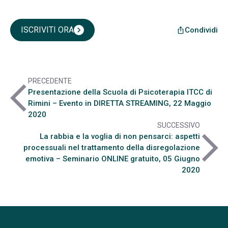
ISCRIVITI ORA
chevron_right
Condividi
ios_share
PRECEDENTE
arrow_back_ios
Presentazione della Scuola di Psicoterapia ITCC di
Rimini – Evento in DIRETTA STREAMING, 22 Maggio
2020
SUCCESSIVO
arrow_forward_ios
La rabbia e la voglia di non pensarci: aspetti
processuali nel trattamento della disregolazione
emotiva – Seminario ONLINE gratuito, 05 Giugno
2020