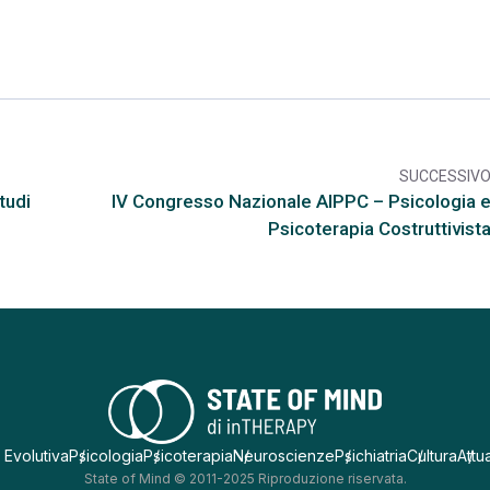
SUCCESSIV
arr
tudi
IV Congresso Nazionale AIPPC – Psicologia 
Psicoterapia Costruttivist
 Evolutiva
Psicologia
Psicoterapia
Neuroscienze
Psichiatria
Cultura
Attua
State of Mind © 2011-2025 Riproduzione riservata.