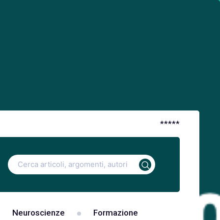
*
*
*
*
*
Ricerca
per:
Neuroscienze
Formazione