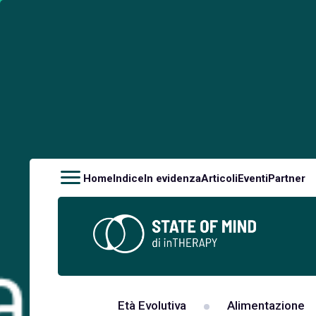
Home
Indice
In evidenza
Articoli
Eventi
Partner
Età Evolutiva
Alimentazione