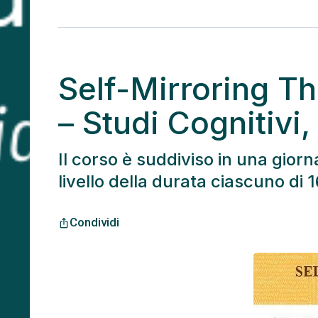
Self-Mirroring The
– Studi Cognitivi
Il corso è suddiviso in una giorna
livello della durata ciascuno di
Condividi
ios_share