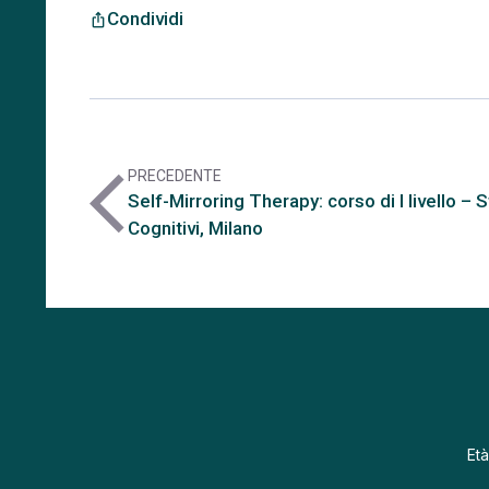
Condividi
ios_share
PRECEDENTE
arrow_back_ios
Self-Mirroring Therapy: corso di I livello – S
Cognitivi, Milano
Età