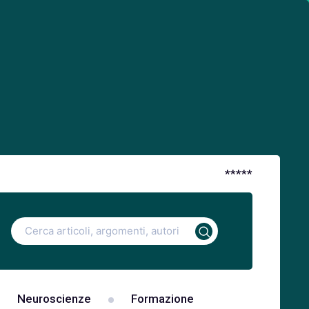
*
*
*
*
*
Ricerca
per:
Neuroscienze
Formazione