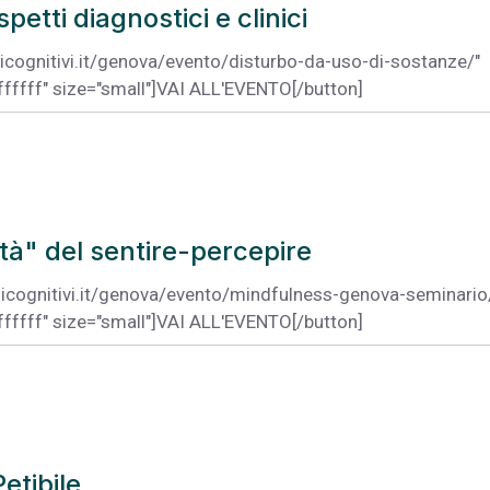
petti diagnostici e clinici
studicognitivi.it/genova/evento/disturbo-da-uso-di-sostanze/"
ffffff" size="small"]VAI ALL'EVENTO[/button]
tà" del sentire-percepire
tudicognitivi.it/genova/evento/mindfulness-genova-seminario
ffffff" size="small"]VAI ALL'EVENTO[/button]
Petibile