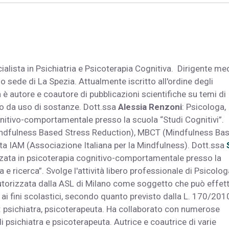
ialista in Psichiatria e Psicoterapia Cognitiva. Dirigente me
o sede di La Spezia. Attualmente iscritto all'ordine degli
 è autore e coautore di pubblicazioni scientifiche su temi di
rbo da uso di sostanze. Dott.ssa
Alessia Renzoni
: Psicologa,
gnitivo-comportamentale presso la scuola “Studi Cognitivi”.
(Mindfulness Based Stress Reduction), MBCT (Mindfulness Ba
cata IAM (Associazione Italiana per la Mindfulness). Dott.ssa
zzata in psicoterapia cognitivo-comportamentale presso la
 e ricerca”. Svolge l'attività libero professionale di Psicolog
autorizzata dalla ASL di Milano come soggetto che può effet
a ai fini scolastici, secondo quanto previsto dalla L. 170/201
: psichiatra, psicoterapeuta. Ha collaborato con numerose
di psichiatra e psicoterapeuta. Autrice e coautrice di varie