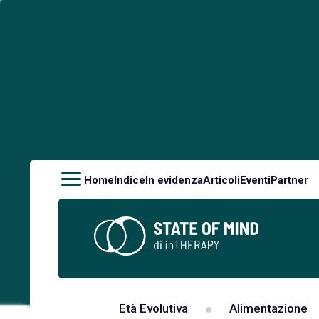
Home
Indice
In evidenza
Articoli
Eventi
Partner
Età Evolutiva
Alimentazione