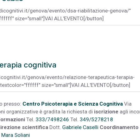
udicognitivi.it/genova/evento/dsa-riabilitazione-genova/"
ffffff" size="small"]VAI ALL'EVENTO[/button]
erapia cognitiva
dicognitivi.it/genova/evento/relazione-terapeutica-terapia-
 textcolor="ffffff" size="small"]VAI ALL'EVENTO[/button]
no presso:
Centro Psicoterapia e Scienza Cognitiva
Via
 organizzative è gradita la richiesta di
iscrizione
agli inco
formazioni
Tel.
333/7498246
Tel.
349/5278218
irezione scientifica
Dott.
Gabriele Caselli
Coordinamento
a
Mara Soliani