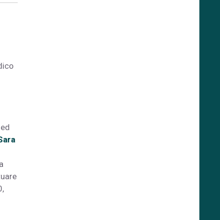
dico
sed
Sara
a
tuare
0,