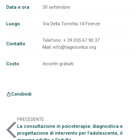
Data e ora
30 settembre
Luogo
Via Della Torretta 14 Firenze
Telefono: + 39 055 67 90 37
Contatto
Mail:
info@tagesonlus.org
Costo
Incontri gratuiti
Condividi
ios_share
PRECEDENTE
arrow_back_ios
La consultazione in psicoterapia: diagnostica e
progettazione di intervento per l’adolescente, il
giovane adulto e l’adulto