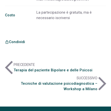
La partecipazione è gratuita, ma è
Costo
necessario iscriversi
Condividi
ios_share
arrow_back_ios
PRECEDENTE
Terapia del paziente Bipolare e delle Psicosi
arrow_forward_ios
SUCCESSIVO
Tecniche di valutazione psicodiagnostica –
Workshop a Milano