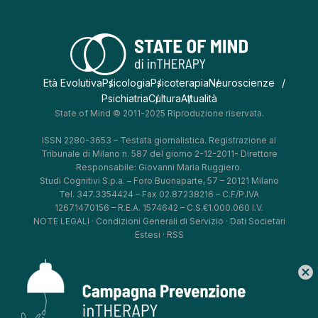
Età Evolutiva
Psicologia
Psicoterapia
Neuroscienze
Psichiatria
Cultura
Attualità
State of Mind © 2011-2025 Riproduzione riservata.
ISSN 2280-3653 – Testata giornalistica. Registrazione al
Tribunale di Milano n. 587 del giorno 2-12-2011- Direttore
Responsabile: Giovanni Maria Ruggiero.
Studi Cognitivi S.p.a. – Foro Buonaparte, 57 – 20121 Milano
Tel. 347.3354424 – Fax 02.87238216 – C.F/P.IVA
12671470156 – R.E.A. 1574642 – C.S.€1.000.060 I.V.
NOTE LEGALI
·
Condizioni Generali di Servizio
·
Dati Societari
Estesi
·
RSS
cancel
*
*
*
*
Aggiorna le tue preferenze
–
Privacy Policy
–
Cookie Policy