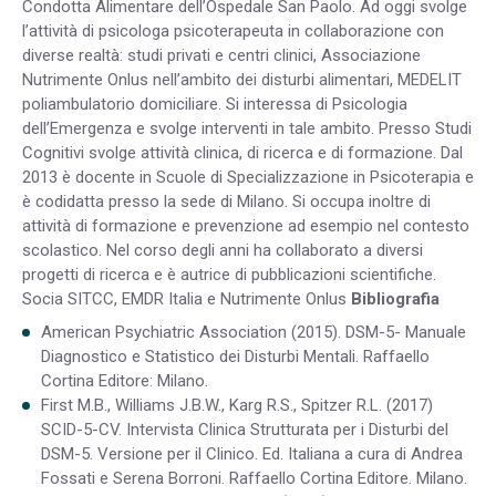
Condotta Alimentare dell’Ospedale San Paolo. Ad oggi svolge
l’attività di psicologa psicoterapeuta in collaborazione con
diverse realtà: studi privati e centri clinici, Associazione
Nutrimente Onlus nell’ambito dei disturbi alimentari, MEDELIT
poliambulatorio domiciliare. Si interessa di Psicologia
dell’Emergenza e svolge interventi in tale ambito. Presso Studi
Cognitivi svolge attività clinica, di ricerca e di formazione. Dal
2013 è docente in Scuole di Specializzazione in Psicoterapia e
è codidatta presso la sede di Milano. Si occupa inoltre di
attività di formazione e prevenzione ad esempio nel contesto
scolastico. Nel corso degli anni ha collaborato a diversi
progetti di ricerca e è autrice di pubblicazioni scientifiche.
Socia SITCC, EMDR Italia e Nutrimente Onlus
Bibliografia
American Psychiatric Association (2015). DSM-5- Manuale
Diagnostico e Statistico dei Disturbi Mentali. Raffaello
Cortina Editore: Milano.
First M.B., Williams J.B.W., Karg R.S., Spitzer R.L. (2017)
SCID-5-CV. Intervista Clinica Strutturata per i Disturbi del
DSM-5. Versione per il Clinico. Ed. Italiana a cura di Andrea
Fossati e Serena Borroni. Raffaello Cortina Editore. Milano.