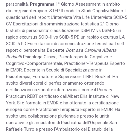
personalità.
Programma
1° Giorno Assessment in ambito
clinico/psicoterapico: STEP Il modello Studi Cognitivi Milano I
questionari self report L’intervista Vita Life L’intervista SCID-5
CV Esercitazioni di somministrazione testistica 2° Giorno
Disturbi di personalità: classificazione DSM IV vs DSM-5 un
rapido excursus SCID-II vs SCID-5 PD un rapido excursus LA
SCID-5 PD Esercitazioni di somministrazione testistica I self
report di personalità
Docente
Dott.ssa Carolina Alberta
Redaelli
Psicologa Clinica, Psicoterapeuta Cognitivo e
Cognitivo-Comportamentale, Practitioner-Terapeuta Esperto
in EMDR, Docente in Scuole di Specializzazione in
Psicoterapia, Formatore e Supervisore LIBET Booklet. Ha
svolto diversi corsi di perfezionamento ottenendo
certificazioni nazionali e internazionali come il Primary
Practicum REBT certificato dall’Albert Ellis Institute di New
York. Si è formata in EMDR e ha ottenuto la certificazione
europea come Practitoner-Terapeuta Esperto in EMDR. Ha
svolto una collaborazione pluriennale presso le unità
operative e gli ambulatori di Psichiatria dell’Ospedale San
Raffaele Turro e presso l’Ambulatorio dei Disturbi della