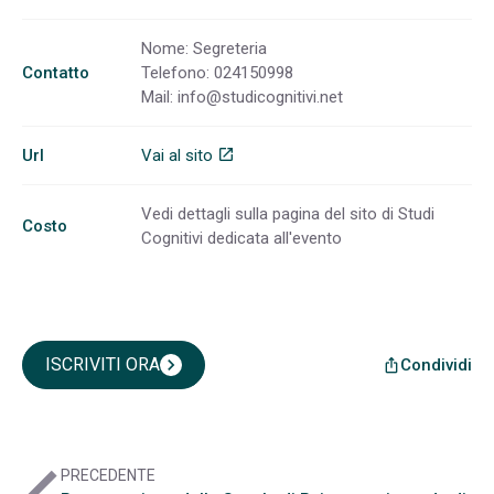
Nome: Segreteria
Contatto
Telefono: 024150998
Mail:
info@studicognitivi.net
Url
Vai al sito
open_in_new
Vedi dettagli sulla pagina del sito di Studi
Costo
Cognitivi dedicata all'evento
ISCRIVITI ORA
chevron_right
Condividi
ios_share
PRECEDENTE