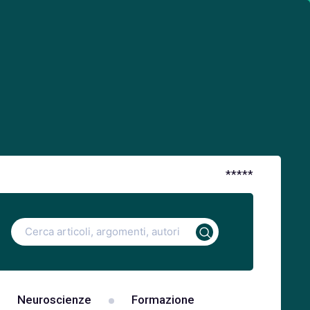
*
*
*
*
*
Ricerca
per:
Neuroscienze
Formazione