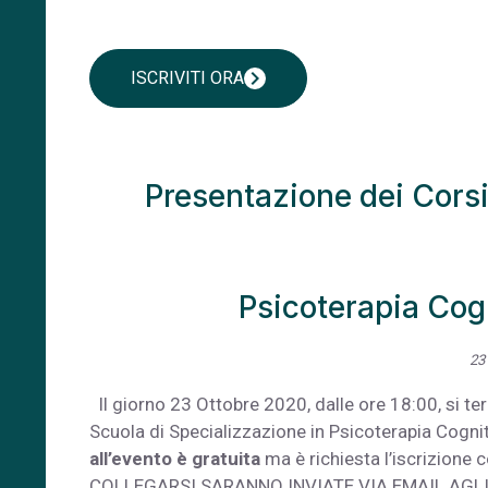
chevron_right
ISCRIVITI ORA
Presentazione dei Corsi
Psicoterapia Cogn
23
Il giorno 23 Ottobre 2020, dalle ore 18:00, si t
Scuola di Specializzazione in Psicoterapia Cogn
all’evento è gratuita
ma è richiesta l’iscrizione 
COLLEGARSI SARANNO INVIATE VIA EMAIL AGLI