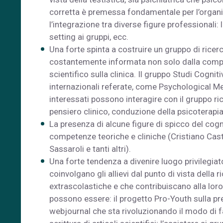
corretta è premessa fondamentale per l’organi
l’integrazione tra diverse figure professionali: l
setting ai gruppi, ecc.
Una forte spinta a costruire un gruppo di ricerca
costantemente informata non solo dalla compete
scientifico sulla clinica. Il gruppo Studi Cognit
internazionali referate, come Psychological Med
interessati possono interagire con il gruppo ric
pensiero clinico, conduzione della psicoterapia
La presenza di alcune figure di spicco del cog
competenze teoriche e cliniche (Cristiano Cas
Sassaroli e tanti altri).
Una forte tendenza a divenire luogo privilegiato 
coinvolgano gli allievi dal punto di vista della r
extrascolastiche e che contribuiscano alla lo
possono essere: il progetto Pro-Youth sulla prev
webjournal che sta rivoluzionando il modo di fa