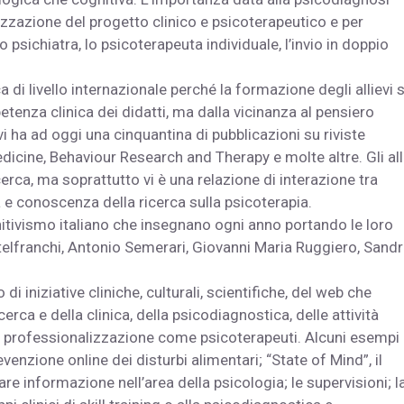
zzazione del progetto clinico e psicoterapeutico e per
o psichiatra, lo psicoterapeuta individuale, l’invio in doppio
 di livello internazionale perché la formazione degli allievi s
nza clinica dei didatti, ma dalla vicinanza al pensiero
ivi ha ad oggi una cinquantina di pubblicazioni su riviste
icine, Behaviour Research and Therapy e molte altre. Gli all
erca, ma soprattutto vi è una relazione di interazione tra
 e conoscenza della ricerca sulla psicoterapia.
nitivismo italiano che insegnano ogni anno portando le loro
telfranchi, Antonio Semerari, Giovanni Maria Ruggiero, Sand
di iniziative cliniche, culturali, scientifiche, del web che
icerca e della clinica, della psicodiagnostica, delle attività
ro professionalizzazione come psicoterapeuti. Alcuni esempi
enzione online dei disturbi alimentari; “State of Mind”, il
re informazione nell’area della psicologia; le supervisioni; l