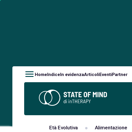
Home
Indice
In evidenza
Articoli
Eventi
Partner
Età Evolutiva
Alimentazione