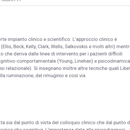
rte impianto clinico e scientifico. L’approccio clinico è
llis, Beck, Kelly, Clark, Wells, Salkovskis e molti altri) mentr
he deriva dalle linee di intervento per i pazienti difficili
 cognitivo-comportamentale (Young, Linehan) e psicodinamica
si relazionale). Si insegnano inoltre altre tecniche quali Libet
a ruminazione, del rimuginio e così via.
a sia dal punto di vista del colloquio clinico che dal punto d
cologica che cognitiva. L’importanza data alla psicodiagnosi