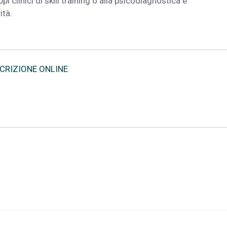
uppi clinici di skill training o alla psicodiagnostica e
ità.
SCRIZIONE ONLINE