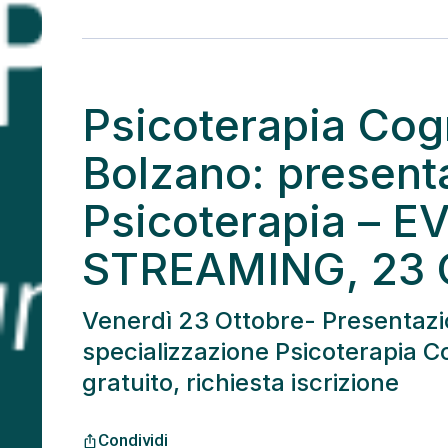
Psicoterapia Cogn
Bolzano: presenta
Psicoterapia – 
STREAMING, 23 
Venerdì 23 Ottobre- Presentazi
specializzazione Psicoterapia C
gratuito, richiesta iscrizione
Condividi
ios_share