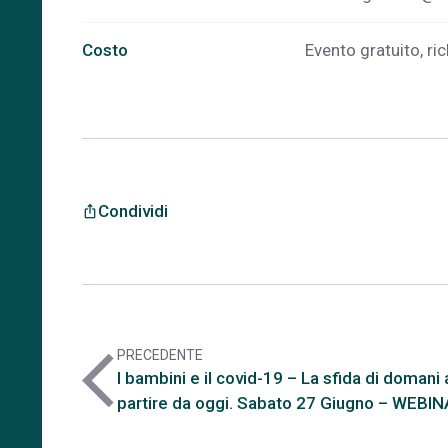
Costo
Evento gratuito, ric
Condividi
ios_share
PRECEDENTE
arrow_back_ios
I bambini e il covid-19 – La sfida di domani 
partire da oggi. Sabato 27 Giugno – WEBI