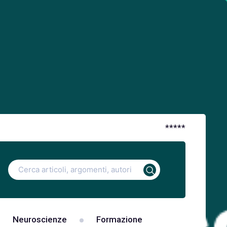
*
*
*
*
*
Ricerca
per:
Neuroscienze
Formazione