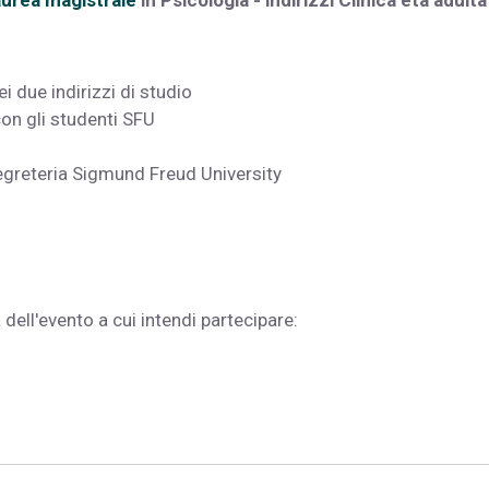
urea magistrale
in Psicologia - indirizzi Clinica età adulta
 due indirizzi di studio
n gli studenti SFU
greteria Sigmund Freud University
 dell'evento a cui intendi partecipare: