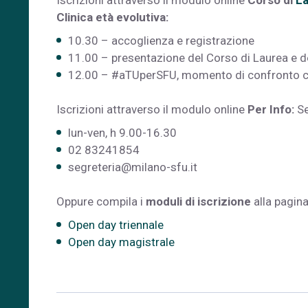
Iscrizioni attraverso il modulo online
Corso di
La
Clinica età evolutiva:
10.30 – accoglienza e registrazione
11.00 – presentazione del Corso di Laurea e dei
12.00 – #aTUperSFU, momento di confronto co
Iscrizioni attraverso il modulo online
Per Info:
Se
lun-ven, h 9.00-16.30
02 83241854
segreteria@milano-sfu.it
Oppure compila i
moduli di iscrizione
alla pagina
Open day triennale
Open day magistrale