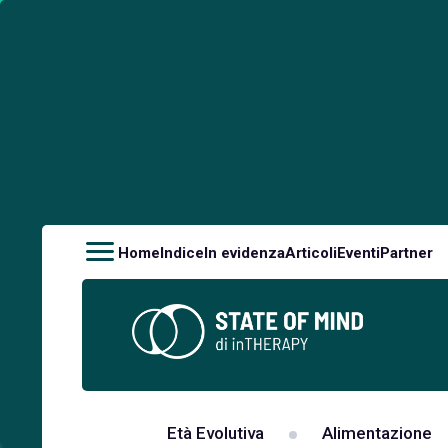
Home
Indice
In evidenza
Articoli
Eventi
Partner
Età Evolutiva
Alimentazione