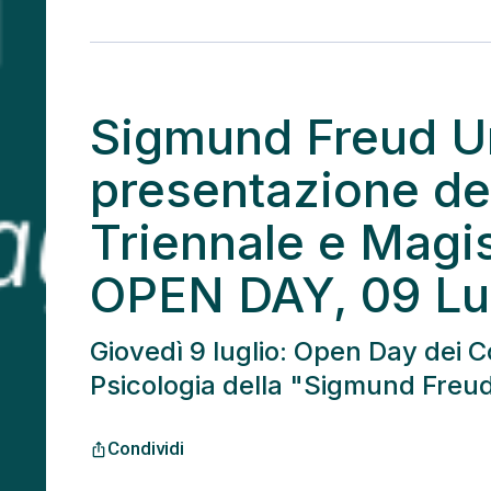
Sigmund Freud Un
presentazione dei
Triennale e Magis
OPEN DAY, 09 Lu
Giovedì 9 luglio: Open Day dei Co
Psicologia della "Sigmund Freud 
Condividi
ios_share