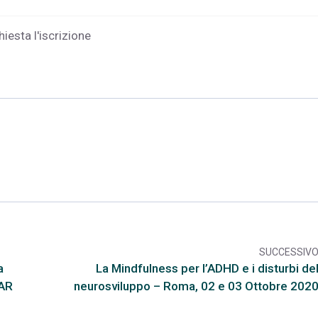
hiesta l'iscrizione
SUCCESSIV
arr
a
La Mindfulness per l’ADHD e i disturbi de
NAR
neurosviluppo – Roma, 02 e 03 Ottobre 202