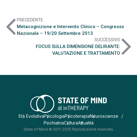
arrow_back_ios
PRECEDENTE
Metacognizione e Intervento Clinico – Congresso
Nazionale – 19/20 Settembre 2013
arrow_forward_ios
SUCCESSIVO
FOCUS SULLA DIMENSIONE DELIRANTE:
VALUTAZIONE E TRATTAMENTO
Età Evolutiva
Psicologia
Psicoterapia
Neuroscienze
Psichiatria
Cultura
Attualità
State of Mind © 2011-2025 Riproduzione riservata.