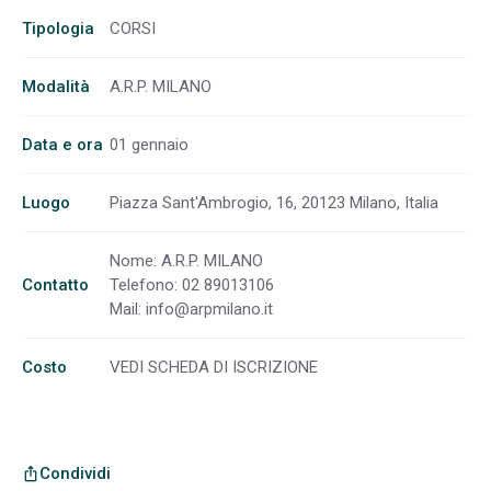
Tipologia
CORSI
Modalità
A.R.P. MILANO
Data e ora
01 gennaio
Luogo
Piazza Sant'Ambrogio, 16, 20123 Milano, Italia
Nome: A.R.P. MILANO
Contatto
Telefono: 02 89013106
Mail:
info@arpmilano.it
Costo
VEDI SCHEDA DI ISCRIZIONE
Condividi
ios_share