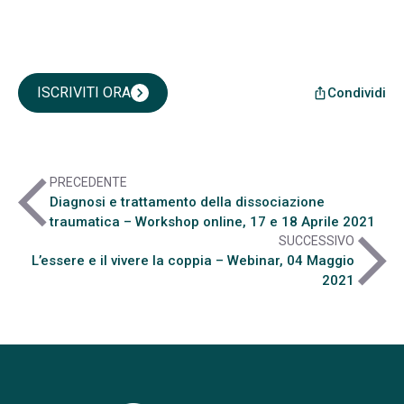
ISCRIVITI ORA
chevron_right
Condividi
ios_share
arrow_back_ios
PRECEDENTE
Diagnosi e trattamento della dissociazione
traumatica – Workshop online, 17 e 18 Aprile 2021
arrow_forward_ios
SUCCESSIVO
L’essere e il vivere la coppia – Webinar, 04 Maggio
2021