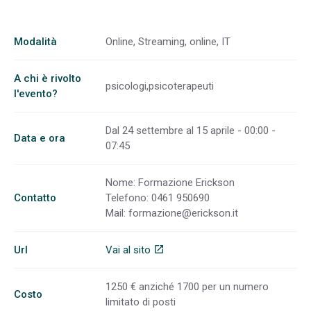
Modalità
Online, Streaming, online, IT
A chi è rivolto
psicologi,psicoterapeuti
l'evento?
Dal 24 settembre al 15 aprile - 00:00 -
Data e ora
07:45
Nome: Formazione Erickson
Contatto
Telefono: 0461 950690
Mail:
formazione@erickson.it
Url
Vai al sito
open_in_new
1250 € anziché 1700 per un numero
Costo
limitato di posti