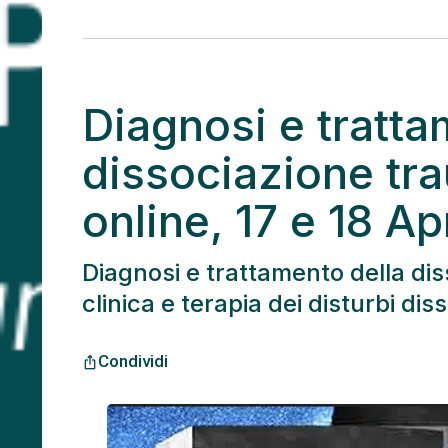
Diagnosi e tratta
dissociazione tr
online, 17 e 18 Ap
Diagnosi e trattamento della di
clinica e terapia dei disturbi dis
Condividi
ios_share