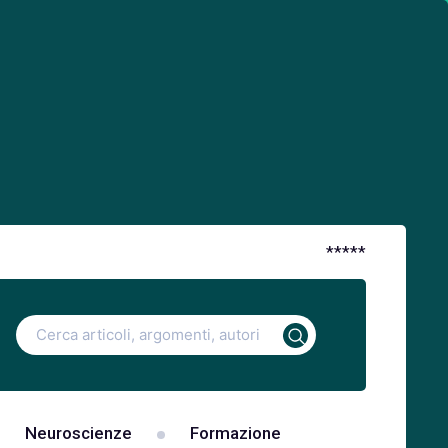
*
*
*
*
*
Ricerca
per:
Neuroscienze
Formazione