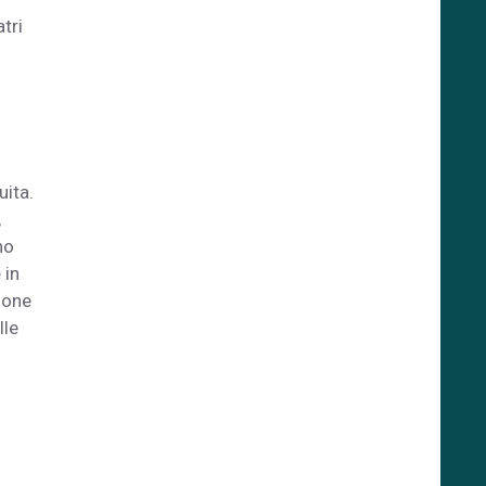
tri
uita.
,
no
 in
ione
lle