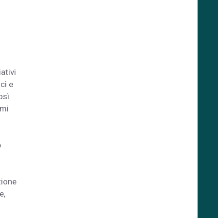
ativi
ci e
osì
omi
p
zione
e,