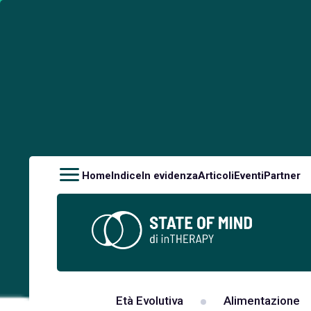
Home
Indice
In evidenza
Articoli
Eventi
Partner
Età Evolutiva
Alimentazione