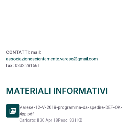
CONTATTI: mail:
associazionescientemente.varese@gmail.com
fax:
0332.281561
MATERIALI INFORMATIVI
Varese-12-V-2018-programma-da-spedire-DEF-OK-
picture_as_pdf
4pp.pdf
Caricato: il 30 Apr 18
Peso: 831 KB