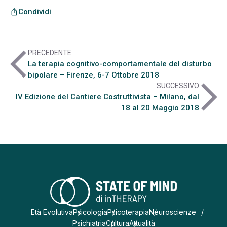
Condividi
ios_share
arrow_back_ios
PRECEDENTE
La terapia cognitivo-comportamentale del disturbo
bipolare – Firenze, 6-7 Ottobre 2018
arrow_forward_ios
SUCCESSIVO
IV Edizione del Cantiere Costruttivista – Milano, dal
18 al 20 Maggio 2018
Età Evolutiva
Psicologia
Psicoterapia
Neuroscienze
Psichiatria
Cultura
Attualità