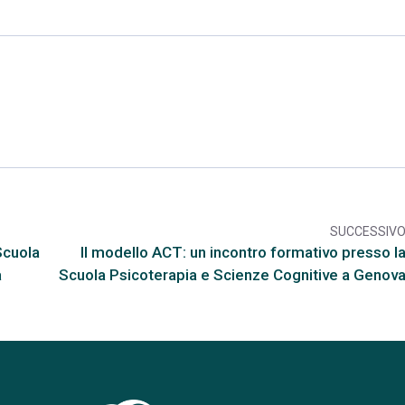
SUCCESSIV
arr
Scuola
Il modello ACT: un incontro formativo presso l
a
Scuola Psicoterapia e Scienze Cognitive a Genov