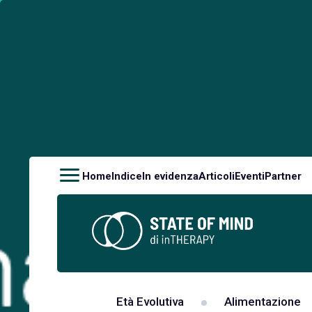
Home
Indice
In evidenza
Articoli
Eventi
Partner
Età Evolutiva
Alimentazione