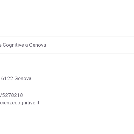
e Cognitive a Genova
 16122 Genova
9/5278218
ienzecognitive.it