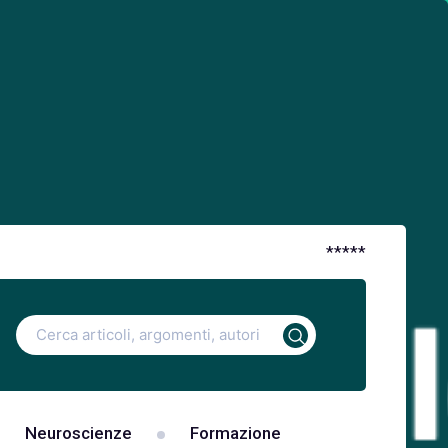
*
*
*
*
*
Ricerca
per:
Neuroscienze
Formazione