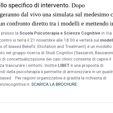
lo specifico di intervento.
Dopo
geranno dal vivo una simulata sul medesimo 
 un confronto diretto tra i modelli e mettendo i
 presso la
Scuola Psicoterapia e Scienze Cognitive
in Via
ncontro si terrà il 21 novembre alle 18.00 e verterà sul
model
 of biased Beliefs: Elicitation and Treatment) è un modello
to nel gruppo ricerca di Studi Cognitivi (Sassaroli, Bassanini
di concettualizzazione dei casi clinici consente di capire il
nza trascurare i sintomi. Inoltre
LIBET
è una proposta di
mondi della psicoterapia e permette di armonizzare in un quad
based. Per ragioni organizzative è gradita la richiesta di
nzecognitive.it
.
SCARICA LA BROCHURE