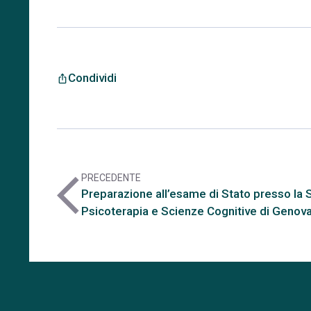
Condividi
ios_share
PRECEDENTE
arrow_back_ios
Preparazione all’esame di Stato presso la 
Psicoterapia e Scienze Cognitive di Genov