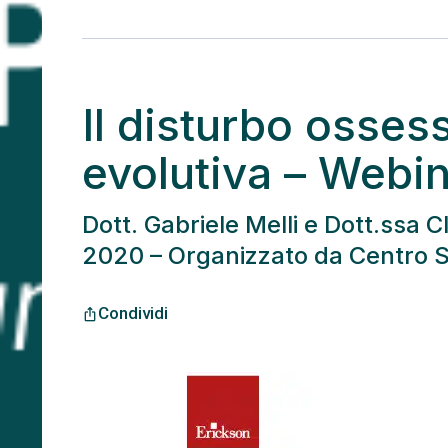
Il disturbo osses
evolutiva – Webi
Dott. Gabriele Melli e Dott.ssa 
2020 – Organizzato da Centro St
Condividi
ios_share