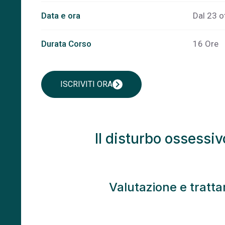
Data e ora
Dal 23 o
Durata Corso
16 Ore
chevron_right
ISCRIVITI ORA
Il disturbo ossessi
Valutazione e tratt