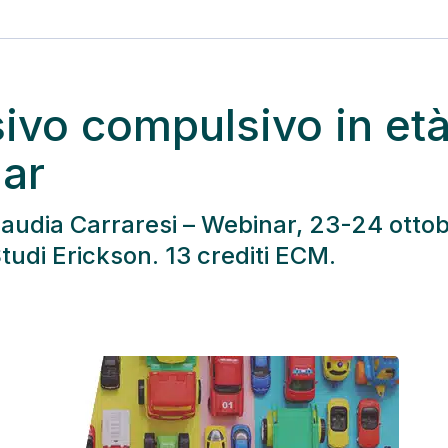
sivo compulsivo in et
nar
Claudia Carraresi – Webinar, 23-24 otto
udi Erickson. 13 crediti ECM.