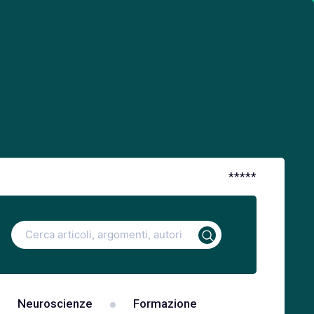
*
*
*
*
*
Ricerca
per:
Neuroscienze
Formazione