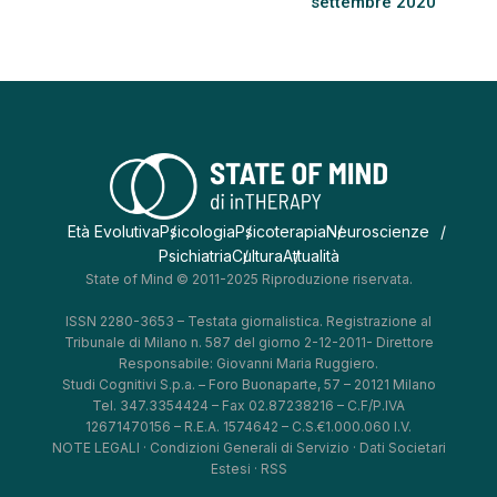
settembre 2020
Età Evolutiva
Psicologia
Psicoterapia
Neuroscienze
Psichiatria
Cultura
Attualità
State of Mind © 2011-2025 Riproduzione riservata.
ISSN 2280-3653 – Testata giornalistica. Registrazione al
Tribunale di Milano n. 587 del giorno 2-12-2011- Direttore
Responsabile: Giovanni Maria Ruggiero.
Studi Cognitivi S.p.a. – Foro Buonaparte, 57 – 20121 Milano
Tel. 347.3354424 – Fax 02.87238216 – C.F/P.IVA
12671470156 – R.E.A. 1574642 – C.S.€1.000.060 I.V.
NOTE LEGALI
·
Condizioni Generali di Servizio
·
Dati Societari
Estesi
·
RSS