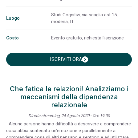
Studi Cognitivi, via scaglia est 15,
Luogo
modena, IT
Costo
Evento gratuito, richiesta l'iscrizione
ISCRIVITI ORA
chevron_right
Che fatica le relazioni! Analizziamo i
meccanismi della dipendenza
relazionale
Diretta streaming, 24 Agosto 2020 - Ore 19.00
Alcune persone hanno difficoltà a descrivere e comprendere
cosa abbia scatenato un’emozione e parallelamente a
comprendere cosa gli altri pensano e sentono e ad utilizzare