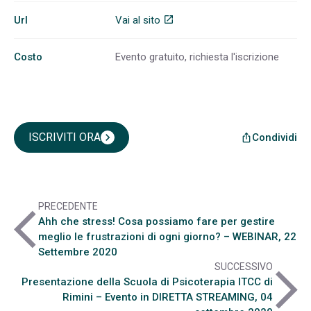
Url
Vai al sito
open_in_new
Costo
Evento gratuito, richiesta l'iscrizione
ISCRIVITI ORA
chevron_right
Condividi
ios_share
PRECEDENTE
arrow_back_ios
Ahh che stress! Cosa possiamo fare per gestire
meglio le frustrazioni di ogni giorno? – WEBINAR, 22
Settembre 2020
SUCCESSIVO
arrow_forward_ios
Presentazione della Scuola di Psicoterapia ITCC di
Rimini – Evento in DIRETTA STREAMING, 04