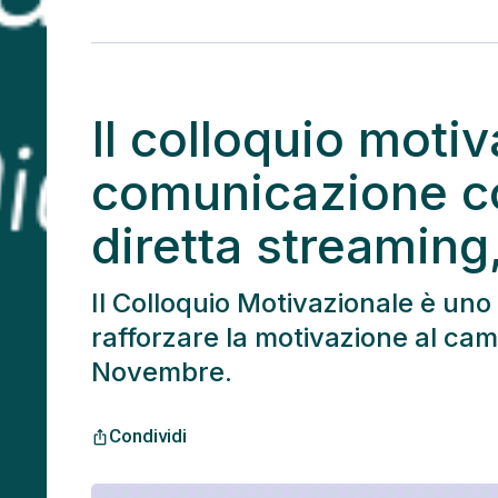
Il colloquio motiv
comunicazione co
diretta streamin
Il Colloquio Motivazionale è uno
rafforzare la motivazione al ca
Novembre.
Condividi
ios_share