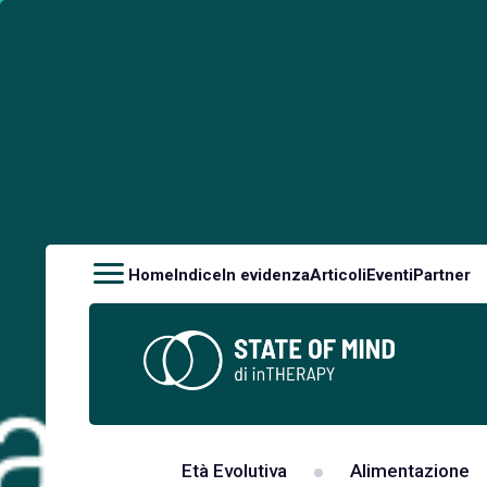
Home
Indice
In evidenza
Articoli
Eventi
Partner
Età Evolutiva
Alimentazione