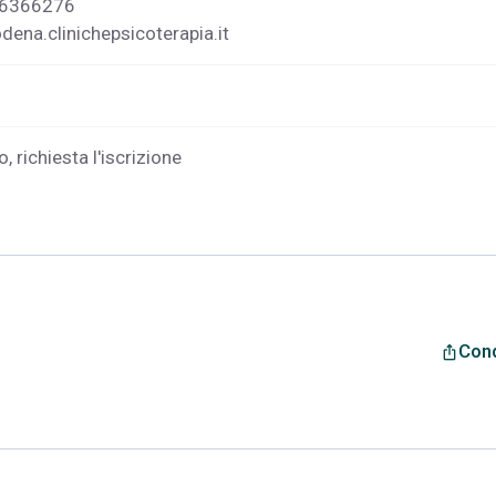
06366276
ena.clinichepsicoterapia.it
, richiesta l'iscrizione
Cond
ios_share