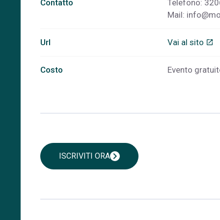
Contatto
Telefono: 32
Mail:
info@mod
Url
Vai al sito
open_in_new
Costo
Evento gratuito
chevron_right
ISCRIVITI ORA