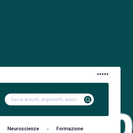
*
*
*
*
*
Ricerca
per:
Neuroscienze
Formazione