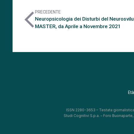
PRECEDENTE
arrow_back_ios
Neuropsicologia dei Disturbi del Neurosvil
MASTER, da Aprile a Novembre 2021
Età
ISSN 2280-3653 – Testata giornalistica
Studi Cognitivi S.p.a. – Foro Buonaparte