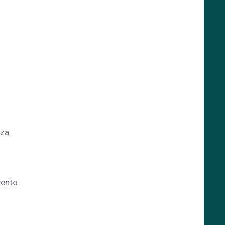
nza
ento