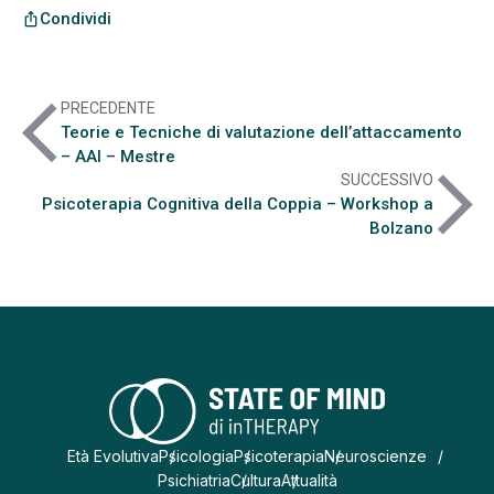
Condividi
ios_share
arrow_back_ios
PRECEDENTE
Teorie e Tecniche di valutazione dell’attaccamento
– AAI – Mestre
arrow_forward_ios
SUCCESSIVO
Psicoterapia Cognitiva della Coppia – Workshop a
Bolzano
Età Evolutiva
Psicologia
Psicoterapia
Neuroscienze
Psichiatria
Cultura
Attualità