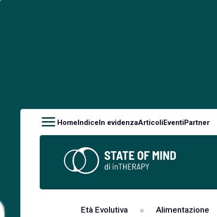
Home
Indice
In evidenza
Articoli
Eventi
Partner
Età Evolutiva
Alimentazione