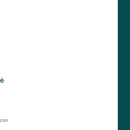
 è
 con