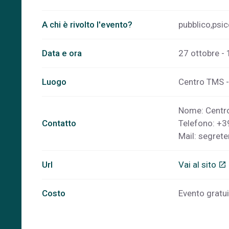
A chi è rivolto l'evento?
pubblico,psic
Data e ora
27 ottobre - 
Luogo
Centro TMS - 
Nome: Centr
Contatto
Telefono: +
Mail:
segrete
Url
Vai al sito
open_in_new
Costo
Evento gratuit