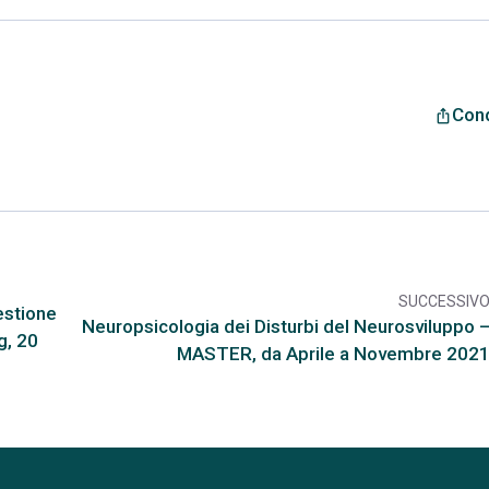
Cond
ios_share
SUCCESSIV
arr
gestione
Neuropsicologia dei Disturbi del Neurosviluppo 
g, 20
MASTER, da Aprile a Novembre 202