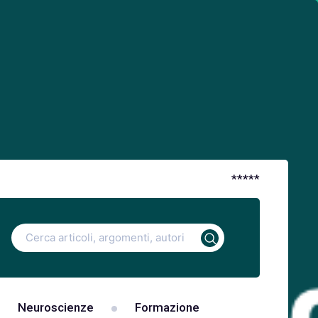
*
*
*
*
*
Ricerca
per:
Neuroscienze
Formazione