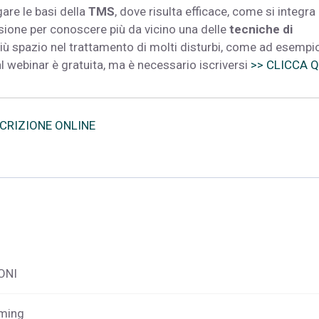
are le basi della
TMS
, dove risulta efficace, come si integra
asione per conoscere più da vicino una delle
tecniche di
ù spazio nel trattamento di molti disturbi, come ad esempio
l webinar è gratuita, ma è necessario iscriversi
>> CLICCA Q
SCRIZIONE ONLINE
ONI
aming