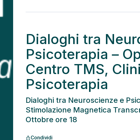
Dialoghi tra Neu
Psicoterapia – O
Centro TMS, Clini
Psicoterapia
Dialoghi tra Neuroscienze e Psi
Stimolazione Magnetica Transcran
Ottobre ore 18
Condividi
ios_share