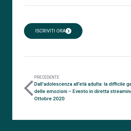
chevron_right
ISCRIVITI ORA
PRECEDENTE
arrow_back_ios
Dall’adolescenza all’età adulta: la difficile 
delle emozioni – Evento in diretta streamin
Ottobre 2020