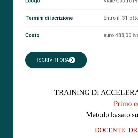
Luogo
Viale Castro 
Termini di iscrizione
Entro il: 31 ott
Costo
euro 488,00 iv
chevron_right
ISCRIVITI ORA
TRAINING DI ACCELER
Primo co
Metodo basato sui
DOCENTE: DR