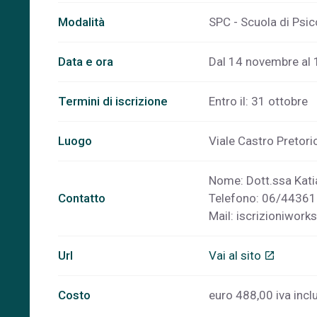
Modalità
SPC - Scuola di Psic
Data e ora
Dal 14 novembre al 
Termini di iscrizione
Entro il: 31 ottobre
Luogo
Viale Castro Preto
Nome: Dott.ssa Kati
Contatto
Telefono: 06/4436
Mail:
iscrizioniwork
Url
Vai al sito
open_in_new
Costo
euro 488,00 iva incl