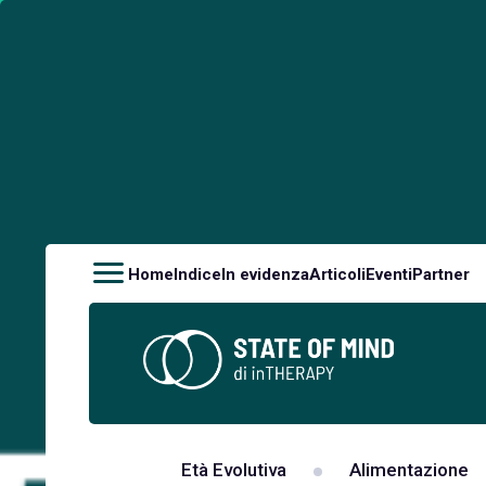
Home
Indice
In evidenza
Articoli
Eventi
Partner
Età Evolutiva
Alimentazione