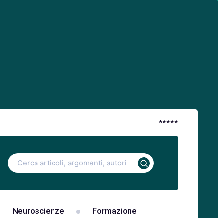
*
*
*
*
*
Ricerca
per:
Neuroscienze
Formazione