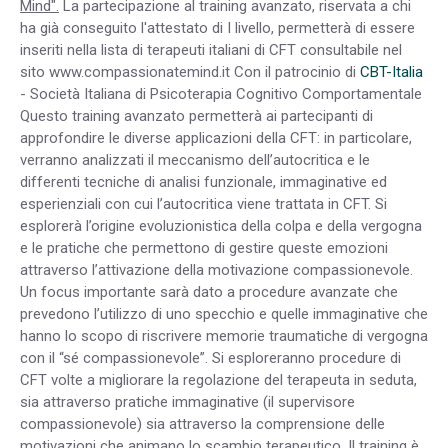
Mind".
La partecipazione al training avanzato, riservata a chi
ha già conseguito l'attestato di I livello, permetterà di essere
inseriti nella lista di terapeuti italiani di CFT consultabile nel
sito www.compassionatemind.it Con il patrocinio di
CBT-Italia
- Società Italiana di Psicoterapia Cognitivo Comportamentale
Questo training avanzato permetterà ai partecipanti di
approfondire le diverse applicazioni della CFT: in particolare,
verranno analizzati il meccanismo dell’autocritica e le
differenti tecniche di analisi funzionale, immaginative ed
esperienziali con cui l’autocritica viene trattata in CFT. Si
esplorerà l’origine evoluzionistica della colpa e della vergogna
e le pratiche che permettono di gestire queste emozioni
attraverso l’attivazione della motivazione compassionevole.
Un focus importante sarà dato a procedure avanzate che
prevedono l’utilizzo di uno specchio e quelle immaginative che
hanno lo scopo di riscrivere memorie traumatiche di vergogna
con il “sé compassionevole”. Si esploreranno procedure di
CFT volte a migliorare la regolazione del terapeuta in seduta,
sia attraverso pratiche immaginative (il supervisore
compassionevole) sia attraverso la comprensione delle
motivazioni che animano lo scambio terapeutico. Il training è