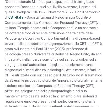
"Compassionate Mind"
La partecipazione al training base
consente l'accesso a quello di livello avanzato, il primo dei
quali si svolgerà il 18-19-20 Novembre 2022. Con il patrocinio
di
CBT-Italia
- Società Italiana di Psicoterapia Cognitivo
Comportamentale La Compassion Focused Therapy (CFT), in
italiano "Terapia basata sulla Compassione”, è un approccio
psicoterapeutico di recente diffusione che fa parte delle
Psicoterapie Cognitivo Comportamentali mindfulness-based,
ovvero della cosiddetta terza generazione della CBT. La CFT è
stata sviluppata dal Paul Gilbert (2005), professore di
psicologia presso l’Università di Derby nel Regno Unito, da anni
impegnato nella ricerca scientifica sul senso di colpa, sulla
vergogna e sull’autocritica, da egli ritenuti elementi trans-
diagnostici di molti disturbi psicologici. Attualmente, infatti, la
CFT è utilizzata con successo per il Disturbo Post Traumatico
da Stress, le psicosi, i disturbi dell’umore, i disturbi alimentari e
il dolore cronico. La Compassion Focused Therapy (CFT)
offre una spiegazione della psicopatologia e del suo
mantenimento basata sullo sbilanciamento di tre sistemi di
regolazione emotiva presenti nel nostro cervello (sistema
della minaccia, della ricerca di stimoli, e della connessione e