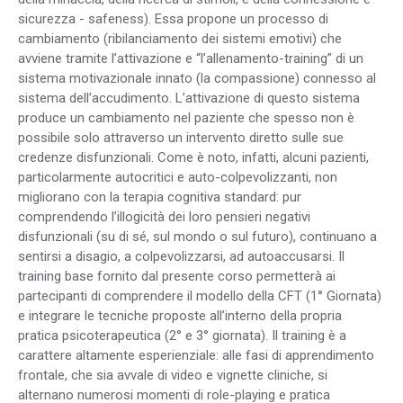
sicurezza - safeness). Essa propone un processo di
cambiamento (ribilanciamento dei sistemi emotivi) che
avviene tramite l’attivazione e “l’allenamento-training” di un
sistema motivazionale innato (la compassione) connesso al
sistema dell’accudimento. L’attivazione di questo sistema
produce un cambiamento nel paziente che spesso non è
possibile solo attraverso un intervento diretto sulle sue
credenze disfunzionali. Come è noto, infatti, alcuni pazienti,
particolarmente autocritici e auto-colpevolizzanti, non
migliorano con la terapia cognitiva standard: pur
comprendendo l’illogicità dei loro pensieri negativi
disfunzionali (su di sé, sul mondo o sul futuro), continuano a
sentirsi a disagio, a colpevolizzarsi, ad autoaccusarsi. Il
training base fornito dal presente corso permetterà ai
partecipanti di comprendere il modello della CFT (1° Giornata)
e integrare le tecniche proposte all’interno della propria
pratica psicoterapeutica (2° e 3° giornata). Il training è a
carattere altamente esperienziale: alle fasi di apprendimento
frontale, che sia avvale di video e vignette cliniche, si
alternano numerosi momenti di role-playing e pratica