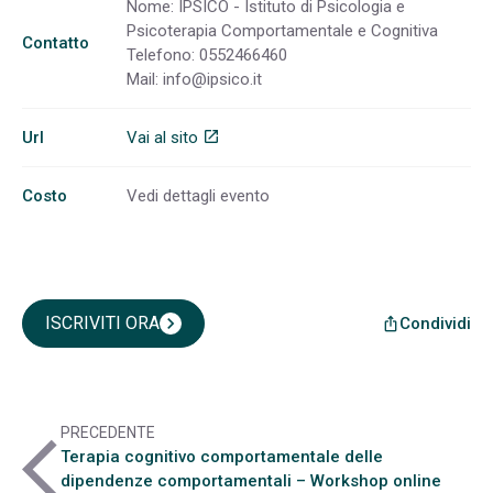
Nome: IPSICO - Istituto di Psicologia e
Psicoterapia Comportamentale e Cognitiva
Contatto
Telefono: 0552466460
Mail:
info@ipsico.it
Url
Vai al sito
open_in_new
Costo
Vedi dettagli evento
ISCRIVITI ORA
chevron_right
Condividi
ios_share
PRECEDENTE
arrow_back_ios
Terapia cognitivo comportamentale delle
dipendenze comportamentali – Workshop online