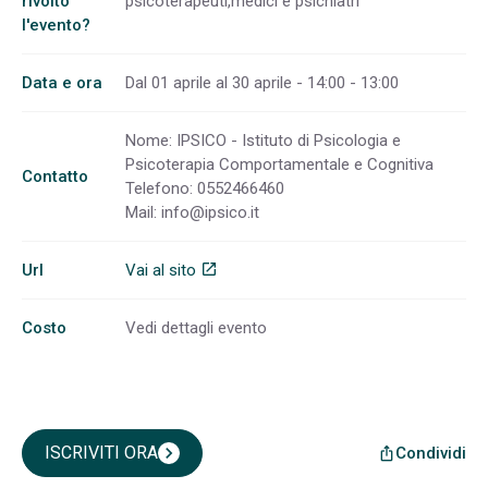
rivolto
psicoterapeuti,medici e psichiatri
l'evento?
Data e ora
Dal 01 aprile al 30 aprile - 14:00 - 13:00
Nome: IPSICO - Istituto di Psicologia e
Psicoterapia Comportamentale e Cognitiva
Contatto
Telefono: 0552466460
Mail:
info@ipsico.it
Url
Vai al sito
open_in_new
Costo
Vedi dettagli evento
ISCRIVITI ORA
chevron_right
Condividi
ios_share