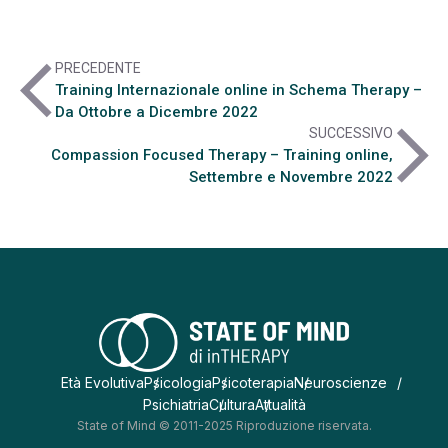
arrow_back_ios
PRECEDENTE
Training Internazionale online in Schema Therapy –
Da Ottobre a Dicembre 2022
arrow_forward_ios
SUCCESSIVO
Compassion Focused Therapy – Training online,
Settembre e Novembre 2022
Età Evolutiva
Psicologia
Psicoterapia
Neuroscienze
Psichiatria
Cultura
Attualità
State of Mind © 2011-2025 Riproduzione riservata.