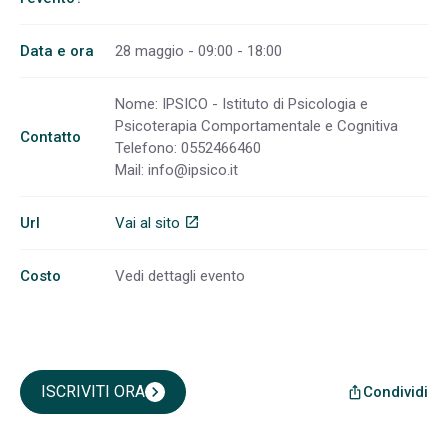
Data e ora
28 maggio - 09:00 - 18:00
Nome: IPSICO - Istituto di Psicologia e
Psicoterapia Comportamentale e Cognitiva
Contatto
Telefono: 0552466460
Mail:
info@ipsico.it
Url
Vai al sito
open_in_new
Costo
Vedi dettagli evento
ISCRIVITI ORA
chevron_right
Condividi
ios_share