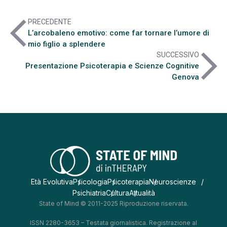
arrow_back_ios
PRECEDENTE
L’arcobaleno emotivo: come far tornare l’umore di
mio figlio a splendere
arrow_forward_ios
SUCCESSIVO
Presentazione Psicoterapia e Scienze Cognitive
Genova
Età Evolutiva
Psicologia
Psicoterapia
Neuroscienze
Psichiatria
Cultura
Attualità
State of Mind © 2011-2025 Riproduzione riservata.
ISSN 2280-3653 – Testata giornalistica. Registrazione al