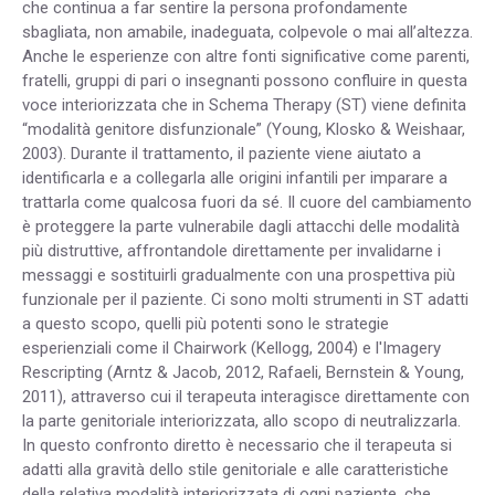
che continua a far sentire la persona profondamente
sbagliata, non amabile, inadeguata, colpevole o mai all’altezza.
Anche le esperienze con altre fonti significative come parenti,
fratelli, gruppi di pari o insegnanti possono confluire in questa
voce interiorizzata che in Schema Therapy (ST) viene definita
“modalità genitore disfunzionale” (Young, Klosko & Weishaar,
2003). Durante il trattamento, il paziente viene aiutato a
identificarla e a collegarla alle origini infantili per imparare a
trattarla come qualcosa fuori da sé. Il cuore del cambiamento
è proteggere la parte vulnerabile dagli attacchi delle modalità
più distruttive, affrontandole direttamente per invalidarne i
messaggi e sostituirli gradualmente con una prospettiva più
funzionale per il paziente. Ci sono molti strumenti in ST adatti
a questo scopo, quelli più potenti sono le strategie
esperienziali come il Chairwork (Kellogg, 2004) e l'Imagery
Rescripting (Arntz & Jacob, 2012, Rafaeli, Bernstein & Young,
2011), attraverso cui il terapeuta interagisce direttamente con
la parte genitoriale interiorizzata, allo scopo di neutralizzarla.
In questo confronto diretto è necessario che il terapeuta si
adatti alla gravità dello stile genitoriale e alle caratteristiche
della relativa modalità interiorizzata di ogni paziente, che