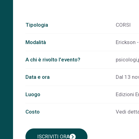
Tipologia
CORSI
Modalità
Erickson 
A chi è rivolto l'evento?
psicologi,
Data e ora
Dal 13 no
Luogo
Edizioni E
Costo
Vedi dett
chevron_right
ISCRIVITI ORA