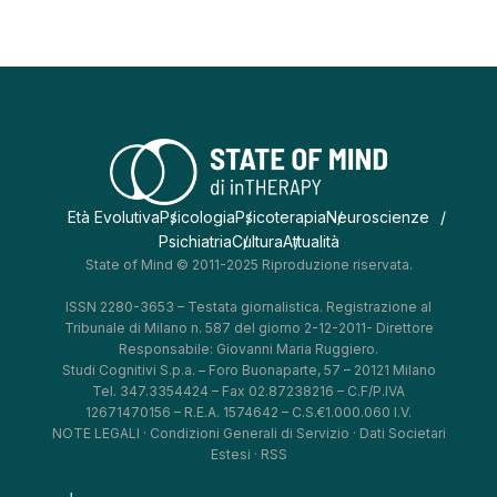
Età Evolutiva
Psicologia
Psicoterapia
Neuroscienze
Psichiatria
Cultura
Attualità
State of Mind © 2011-2025 Riproduzione riservata.
ISSN 2280-3653 – Testata giornalistica. Registrazione al
Tribunale di Milano n. 587 del giorno 2-12-2011- Direttore
Responsabile: Giovanni Maria Ruggiero.
Studi Cognitivi S.p.a. – Foro Buonaparte, 57 – 20121 Milano
Tel. 347.3354424 – Fax 02.87238216 – C.F/P.IVA
12671470156 – R.E.A. 1574642 – C.S.€1.000.060 I.V.
NOTE LEGALI
·
Condizioni Generali di Servizio
·
Dati Societari
Estesi
·
RSS