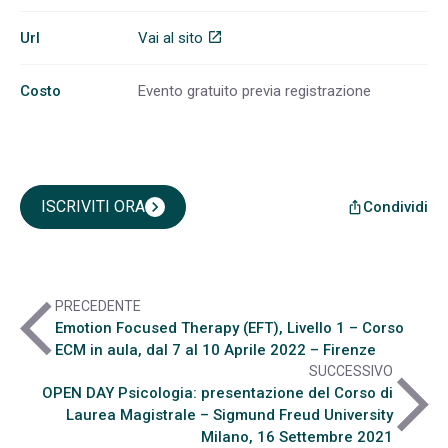
Url
Vai al sito
open_in_new
Costo
Evento gratuito previa registrazione
ISCRIVITI ORA
chevron_right
Condividi
ios_share
arrow_back_ios
PRECEDENTE
Emotion Focused Therapy (EFT), Livello 1 – Corso
ECM in aula, dal 7 al 10 Aprile 2022 – Firenze
SUCCESSIVO
arrow_forward_ios
OPEN DAY Psicologia: presentazione del Corso di
Laurea Magistrale – Sigmund Freud University
Milano, 16 Settembre 2021