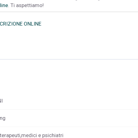
line
. Ti aspettiamo!
SCRIZIONE ONLINE
I
ing
terapeuti,medici e psichiatri