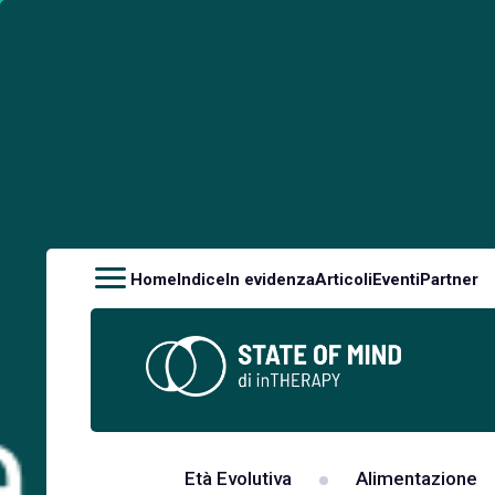
Home
Indice
In evidenza
Articoli
Eventi
Partner
Età Evolutiva
Alimentazione