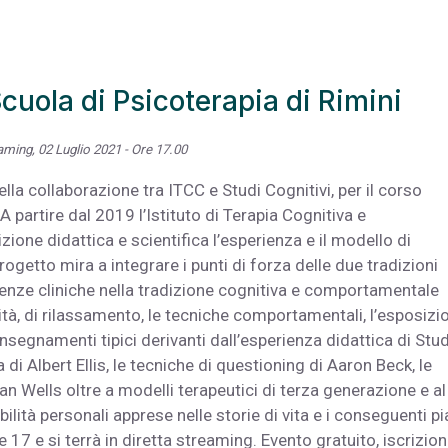
cuola di Psicoterapia di Rimini
aming, 02 Luglio 2021 - Ore 17.00
la collaborazione tra ITCC e Studi Cognitivi, per il corso
 partire dal 2019 l’Istituto di Terapia Cognitiva e
ione didattica e scientifica l’esperienza e il modello di
getto mira a integrare i punti di forza delle due tradizioni
tenze cliniche nella tradizione cognitiva e comportamentale
ità, di rilassamento, le tecniche comportamentali, l’esposizi
i insegnamenti tipici derivanti dall’esperienza didattica di Stud
 di Albert Ellis, le tecniche di questioning di Aaron Beck, le
n Wells oltre a modelli terapeutici di terza generazione e al
ilità personali apprese nelle storie di vita e i conseguenti pi
e 17 e si terrà in diretta streaming. Evento gratuito, iscrizio