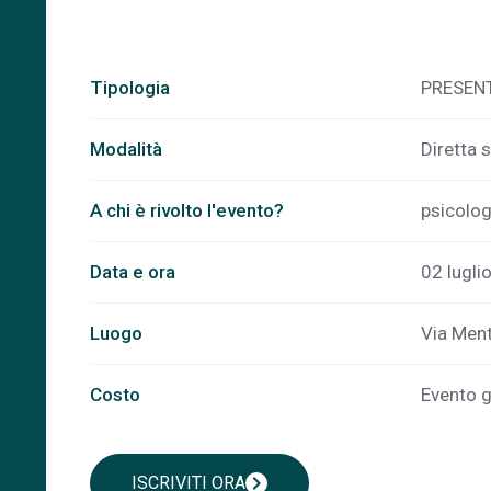
Tipologia
PRESEN
Modalità
Diretta 
A chi è rivolto l'evento?
psicolog
Data e ora
02 lugli
Luogo
Via Ment
Costo
Evento gr
chevron_right
ISCRIVITI ORA