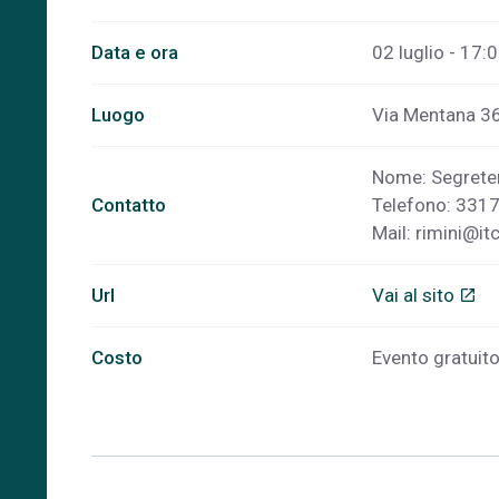
Data e ora
02 luglio - 17:
Luogo
Via Mentana 36,
Nome: Segreteri
Contatto
Telefono: 331
Mail:
rimini@itc
Url
Vai al sito
open_in_new
Costo
Evento gratuito,