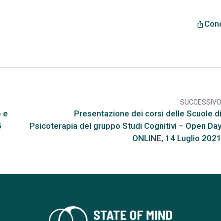
Cond
ios_share
SUCCESSIV
arr
ò e
Presentazione dei corsi delle Scuole d
5
Psicoterapia del gruppo Studi Cognitivi – Open Da
ONLINE, 14 Luglio 202