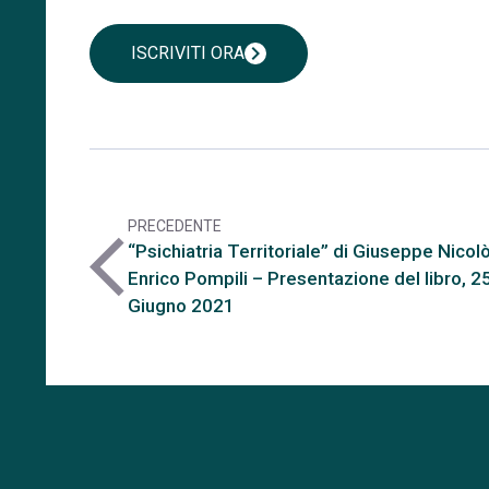
chevron_right
ISCRIVITI ORA
PRECEDENTE
arrow_back_ios
“Psichiatria Territoriale” di Giuseppe Nicol
Enrico Pompili – Presentazione del libro, 2
Giugno 2021