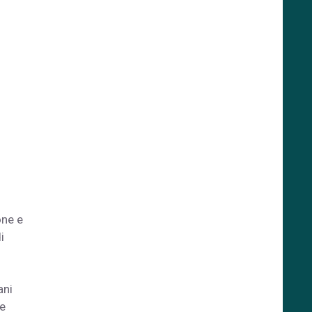
one e
i
ani
ne