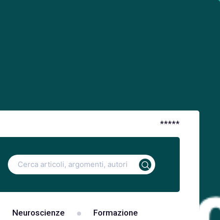
*
*
*
*
*
Ricerca
per:
Neuroscienze
Formazione