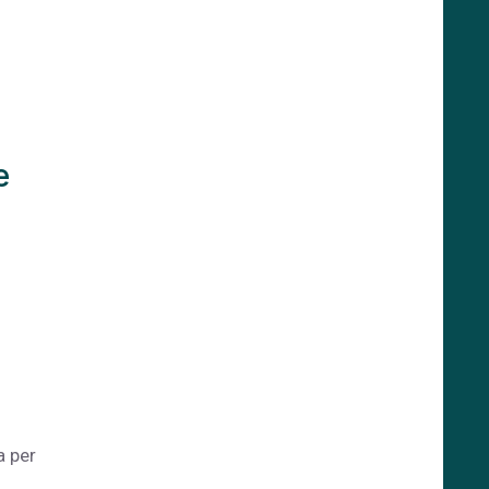
e
a per