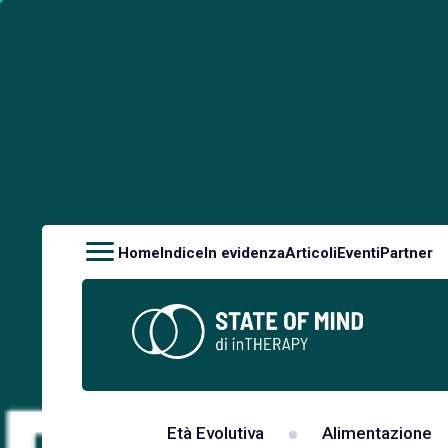
Home
Indice
In evidenza
Articoli
Eventi
Partner
Età Evolutiva
Alimentazione