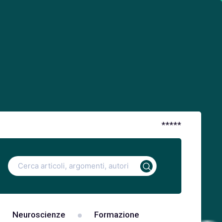
*
*
*
*
*
Ricerca
per:
Neuroscienze
Formazione