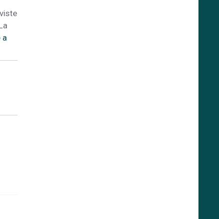
viste
 La
 a