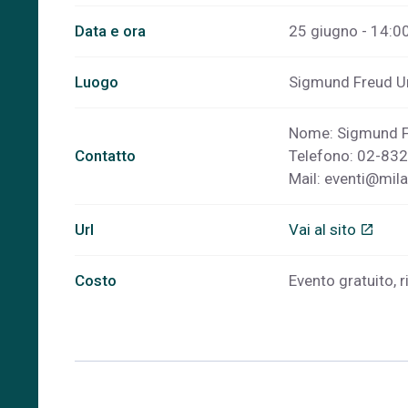
Data e ora
25 giugno - 14:00
Luogo
Sigmund Freud Uni
Nome: Sigmund Fr
Contatto
Telefono: 02-83
Mail:
eventi@mila
Url
Vai al sito
open_in_new
Costo
Evento gratuito, r