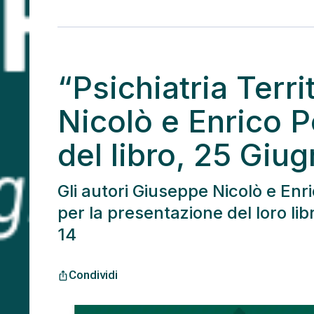
“Psichiatria Terri
Nicolò e Enrico P
del libro, 25 Giu
Gli autori Giuseppe Nicolò e Enr
per la presentazione del loro lib
14
Condividi
ios_share