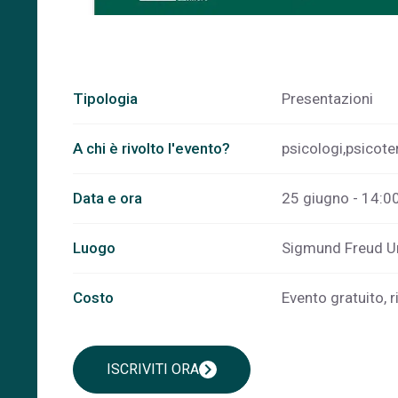
Tipologia
Presentazioni
A chi è rivolto l'evento?
psicologi,psicoter
Data e ora
25 giugno - 14:00
Luogo
Sigmund Freud Uni
Costo
Evento gratuito, r
chevron_right
ISCRIVITI ORA