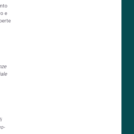
ento
vo e
perte
nze
iale
i
vo-