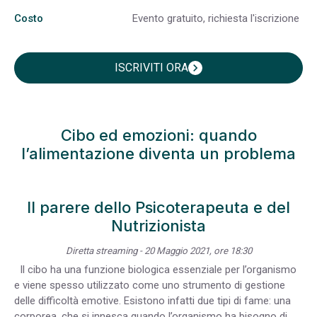
Costo
Evento gratuito, richiesta l'iscrizione
ISCRIVITI ORA
chevron_right
Cibo ed emozioni: quando
l’alimentazione diventa un problema
Il parere dello Psicoterapeuta e del
Nutrizionista
Diretta streaming - 20 Maggio 2021, ore 18:30
Il cibo ha una funzione biologica essenziale per l’organismo
e viene spesso utilizzato come uno strumento di gestione
delle difficoltà emotive. Esistono infatti due tipi di fame: una
corporea, che si innesca quando l’organismo ha bisogno di