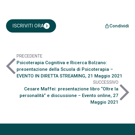
ISCRIVITI ORA
chevron_right
Condividi
ios_share
PRECEDENTE
arrow_back_ios
Psicoterapia Cognitiva e Ricerca Bolzano:
presentazione della Scuola di Psicoterapia –
EVENTO IN DIRETTA STREAMING, 21 Maggio 2021
SUCCESSIVO
arrow_forward_ios
Cesare Maffei: presentazione libro “Oltre la
personalità” e discussione – Evento online, 27
Maggio 2021