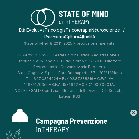
Età Evolutiva
Psicologia
Psicoterapia
Neuroscienze
Psichiatria
Cultura
Attualità
State of Mind © 2011-2025 Riproduzione riservata.
ISSN 2280-3653 – Testata giornalistica. Registrazione al
Tribunale di Milano n. 587 del giorno 2-12-2011- Direttore
Responsabile: Giovanni Maria Ruggiero.
Studi Cognitivi S.p.a. – Foro Buonaparte, 57 – 20121 Milano
Tel. 347.3354424 – Fax 02.87238216 – C.F/P.IVA
12671470156 – R.E.A. 1574642 – C.S.€1.000.060 I.V.
NOTE LEGALI
·
Condizioni Generali di Servizio
·
Dati Societari
Estesi
·
RSS
cancel
*
*
*
*
Aggiorna le tue preferenze
–
Privacy Policy
–
Cookie Policy