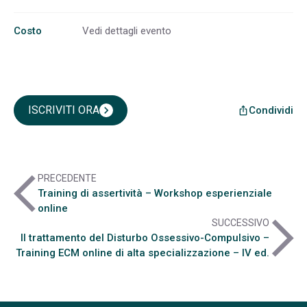
Costo
Vedi dettagli evento
ISCRIVITI ORA
chevron_right
Condividi
ios_share
arrow_back_ios
PRECEDENTE
Training di assertività – Workshop esperienziale
online
arrow_forward_ios
SUCCESSIVO
Il trattamento del Disturbo Ossessivo-Compulsivo –
Training ECM online di alta specializzazione – IV ed.