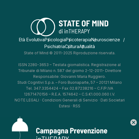
Età Evolutiva
Psicologia
Psicoterapia
Neuroscienze
Psichiatria
Cultura
Attualità
State of Mind © 2011-2025 Riproduzione riservata.
ISSN 2280-3653 – Testata giornalistica. Registrazione al
Tribunale di Milano n. 587 del giorno 2-12-2011- Direttore
Responsabile: Giovanni Maria Ruggiero.
Studi Cognitivi S.p.a. – Foro Buonaparte, 57 – 20121 Milano
Tel. 347.3354424 – Fax 02.87238216 – C.F/P.IVA
12671470156 – R.E.A. 1574642 – C.S.€1.000.060 I.V.
NOTE LEGALI
·
Condizioni Generali di Servizio
·
Dati Societari
Estesi
·
RSS
cancel
*
*
*
*
Aggiorna le tue preferenze
–
Privacy Policy
–
Cookie Policy