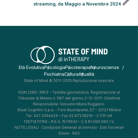
streaming, da Maggio a Novembre 2024
Età Evolutiva
Psicologia
Psicoterapia
Neuroscienze
Psichiatria
Cultura
Attualità
State of Mind © 2011-2025 Riproduzione riservata.
ISSN 2280-3653 – Testata giornalistica. Registrazione al
Tribunale di Milano n. 587 del giorno 2-12-2011- Direttore
Responsabile: Giovanni Maria Ruggiero.
Studi Cognitivi S.p.a. – Foro Buonaparte, 57 – 20121 Milano
Tel. 347.3354424 – Fax 02.87238216 – C.F/P.IVA
12671470156 – R.E.A. 1574642 – C.S.€1.000.060 I.V.
NOTE LEGALI
·
Condizioni Generali di Servizio
·
Dati Societari
Estesi
·
RSS