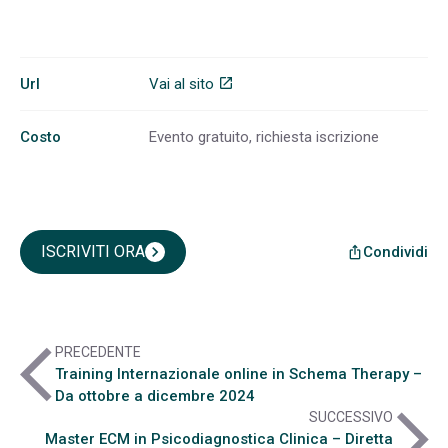
Url
Vai al sito
open_in_new
Costo
Evento gratuito, richiesta iscrizione
ISCRIVITI ORA
chevron_right
Condividi
ios_share
arrow_back_ios
PRECEDENTE
Training Internazionale online in Schema Therapy –
Da ottobre a dicembre 2024
arrow_forward_ios
SUCCESSIVO
Master ECM in Psicodiagnostica Clinica – Diretta