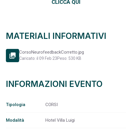
CLICCA QUI
MATERIALI INFORMATIVI
CorsoNeurofeedbackCorretto.jpg
photo_library
Caricato: il 09 Feb 23
Peso: 530 KB
INFORMAZIONI EVENTO
Tipologia
CORSI
Modalità
Hotel Villa Luigi