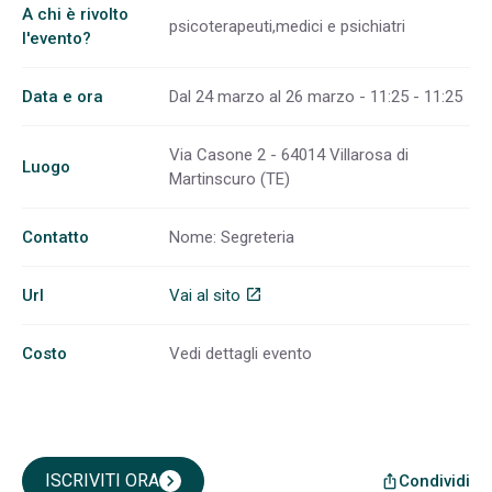
A chi è rivolto
psicoterapeuti,medici e psichiatri
l'evento?
Data e ora
Dal 24 marzo al 26 marzo - 11:25 - 11:25
Via Casone 2 - 64014 Villarosa di
Luogo
Martinscuro (TE)
Contatto
Nome: Segreteria
Url
Vai al sito
open_in_new
Costo
Vedi dettagli evento
ISCRIVITI ORA
chevron_right
Condividi
ios_share