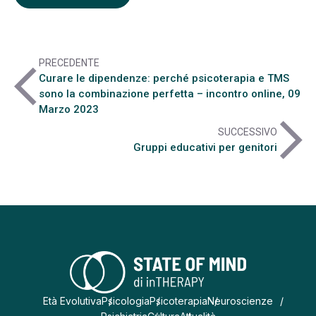
PRECEDENTE
arrow_back_ios
Curare le dipendenze: perché psicoterapia e TMS
sono la combinazione perfetta – incontro online, 09
Marzo 2023
arrow_forward_ios
SUCCESSIVO
Gruppi educativi per genitori
Età Evolutiva
Psicologia
Psicoterapia
Neuroscienze