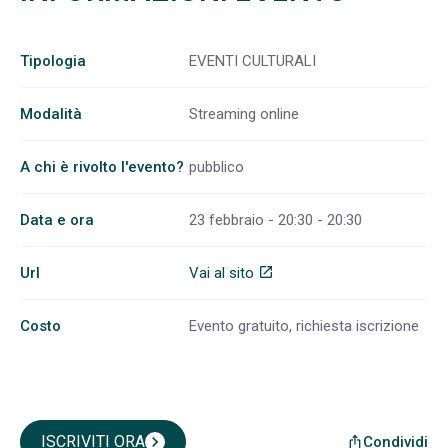
Tipologia
EVENTI CULTURALI
Modalità
Streaming online
A chi è rivolto l'evento?
pubblico
Data e ora
23 febbraio - 20:30 - 20:30
Url
Vai al sito
open_in_new
Costo
Evento gratuito, richiesta iscrizione
ISCRIVITI ORA
chevron_right
Condividi
ios_share