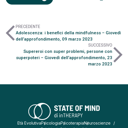
arrow_back_ios
PRECEDENTE
Adolescenza: i benefici della mindfulness – Giovedì
dell’approfondimento, 09 marzo 2023
SUCCESSIVO
arrow_forward_ios
Supereroi con super problemi, persone con
superpoteri – Giovedì dell’approfondimento, 23
marzo 2023
Età Evolutiva
Psicologia
Psicoterapia
Neuroscienze