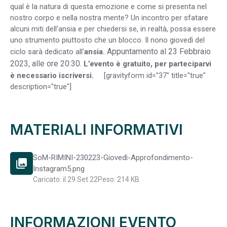
qual è la natura di questa emozione e come si presenta nel
nostro corpo e nella nostra mente? Un incontro per sfatare
alcuni miti dell'ansia e per chiedersi se, in realtà, possa essere
uno strumento piuttosto che un blocco. Il nono giovedì del
Appuntamento al 23 Febbraio
ciclo sarà dedicato all'
ansia
.
2023, alle ore 20:30.
L’evento è gratuito, per parteciparvi
è necessario iscriversi.
[gravityform id="37" title="true"
description="true"]
MATERIALI INFORMATIVI
SoM-RIMINI-230223-Giovedì-Approfondimento-
photo_library
Instagram5.png
Caricato: il 29 Set 22
Peso: 214 KB
INFORMAZIONI EVENTO