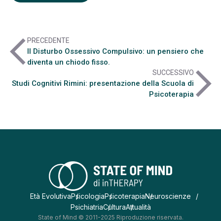
arrow_back_ios
PRECEDENTE
Il Disturbo Ossessivo Compulsivo: un pensiero che
diventa un chiodo fisso.
arrow_forward_ios
SUCCESSIVO
Studi Cognitivi Rimini: presentazione della Scuola di
Psicoterapia
Età Evolutiva
Psicologia
Psicoterapia
Neuroscienze
Psichiatria
Cultura
Attualità
State of Mind © 2011-2025 Riproduzione riservata.