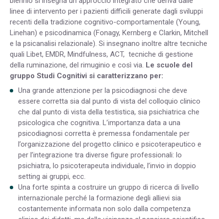
biennio si insegna un approccio integrato che deriva dalle
linee di intervento per i pazienti difficili generate dagli sviluppi
recenti della tradizione cognitivo-comportamentale (Young,
Linehan) e psicodinamica (Fonagy, Kernberg e Clarkin, Mitchell
e la psicanalisi relazionale). Si insegnano inoltre altre tecniche
quali Libet, EMDR, Mindfulness, ACT, tecniche di gestione
della ruminazione, del rimuginio e così via.
Le scuole del
gruppo Studi Cognitivi si caratterizzano per:
Una grande attenzione per la psicodiagnosi che deve
essere corretta sia dal punto di vista del colloquio clinico
che dal punto di vista della testistica, sia psichiatrica che
psicologica che cognitiva. L’importanza data a una
psicodiagnosi corretta è premessa fondamentale per
l’organizzazione del progetto clinico e psicoterapeutico e
per l’integrazione tra diverse figure professionali: lo
psichiatra, lo psicoterapeuta individuale, l’invio in doppio
setting ai gruppi, ecc.
Una forte spinta a costruire un gruppo di ricerca di livello
internazionale perché la formazione degli allievi sia
costantemente informata non solo dalla competenza