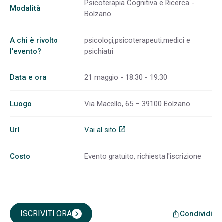
Psicoterapia Cognitiva e Ricerca -
Modalità
Bolzano
A chi è rivolto
psicologi,psicoterapeuti,medici e
l'evento?
psichiatri
Data e ora
21 maggio - 18:30 - 19:30
Luogo
Via Macello, 65 – 39100 Bolzano
Url
Vai al sito
open_in_new
Costo
Evento gratuito, richiesta l'iscrizione
ISCRIVITI ORA
chevron_right
Condividi
ios_share