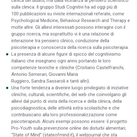
clinica dei didatti, ma dalla vicinanza al pensiero scientifico
sulla clinica. Il gruppo Studi Cognitivi ha ad oggi più di
100 pubblicazioni su riviste internazionali referate, come
Psychological Medicine, Behaviour Research and Therapy e
molte altre. Gli allievi interessati possono interagire con il
gruppo ricerca, ma soprattutto vi è una relazione di
interazione tra pensiero clinico, conduzione della
psicoterapia e conoscenza della ricerca sulla psicoterapia.
La presenza di alcune figure di spicco del cognitivismo
italiano che insegnano ogni anno portando le loro
competenze teoriche e cliniche (Cristiano Castelfranchi,
Antonio Semerari, Giovanni Maria
Ruggiero, Sandra Sassaroli e tanti altri).
Una forte tendenza a divenire luogo privilegiato di iniziative
cliniche, culturali, scientifiche, del web che coinvolgano gli
allievi dal punto di vista della ricerca e della clinica, della
psicodiagnostica, delle attività extra scolastiche e che
contribuiscano alla loro professionalizzazione come
psicoterapeuti. Alcuni esempi possono essere: il progetto
Pro-Youth sulla prevenzione online dei disturbi alimentari;
“State of Mind” (stateofmind.it), il webjournal che sta