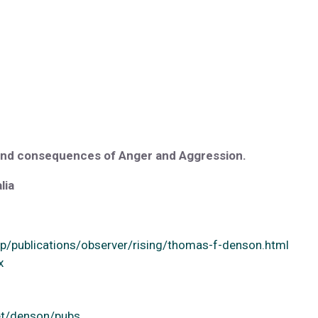
 and consequences of Anger and Aggression.
lia
hp/publications/observer/rising/thomas-f-denson.html
x
et/denson/pubs