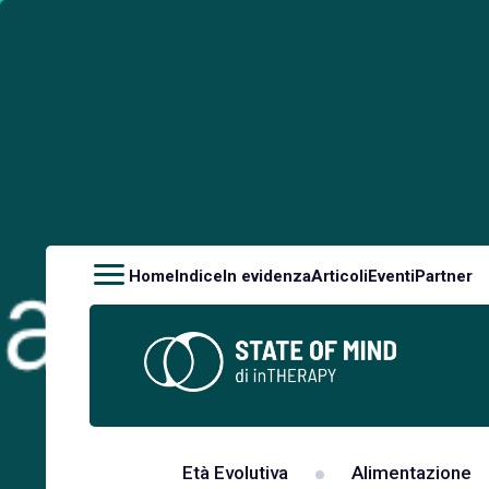
Home
Indice
In evidenza
Articoli
Eventi
Partner
Età Evolutiva
Alimentazione