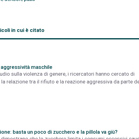
icoli in cui è citato
e aggressività maschile
udio sulla violenza di genere, i ricercatori hanno cercato di
la relazione tra il rifiuto e la reazione aggressiva da parte de
one: basta un poco di zucchero e la pillola va giù?
 dimostrano che lo zucchero limita i consumi eccessivi caus