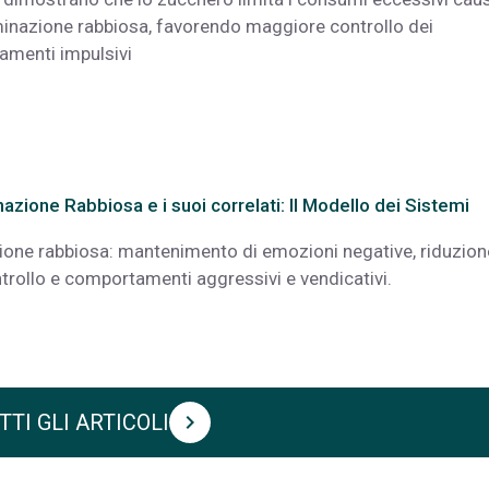
minazione rabbiosa, favorendo maggiore controllo dei
menti impulsivi
azione Rabbiosa e i suoi correlati: Il Modello dei Sistemi
one rabbiosa: mantenimento di emozioni negative, riduzion
trollo e comportamenti aggressivi e vendicativi.
TTI GLI ARTICOLI
chevron_right