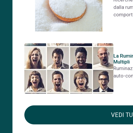
dalla ru
comporta
La Rumin
Multipli
Ruminazi
auto-con
VEDI TU