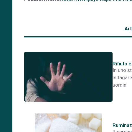
Art
Rifiuto 
In uno st
indagare 
uomini
Ruminazi
Ricerche