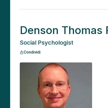
Denson Thomas 
Social Psychologist
Condividi
ios_share