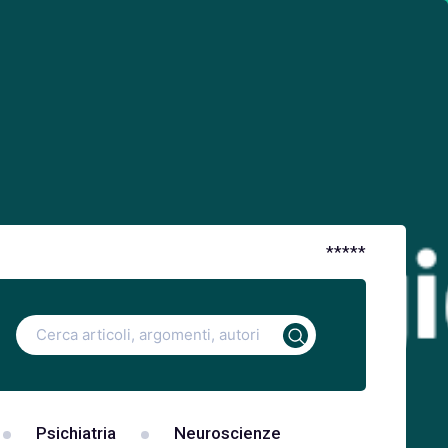
*
*
*
*
*
Ricerca
per:
Psichiatria
Neuroscienze