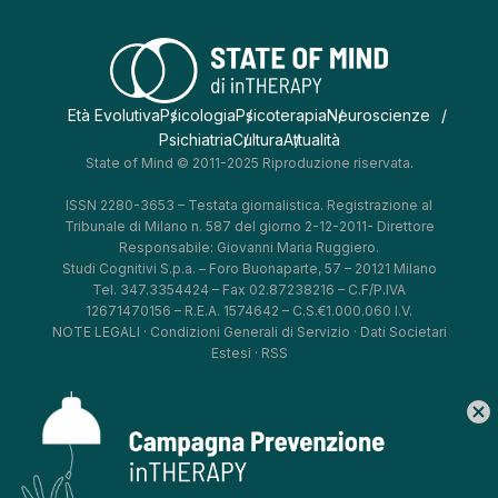
Età Evolutiva
Psicologia
Psicoterapia
Neuroscienze
Psichiatria
Cultura
Attualità
State of Mind © 2011-2025 Riproduzione riservata.
ISSN 2280-3653 – Testata giornalistica. Registrazione al
Tribunale di Milano n. 587 del giorno 2-12-2011- Direttore
Responsabile: Giovanni Maria Ruggiero.
Studi Cognitivi S.p.a. – Foro Buonaparte, 57 – 20121 Milano
Tel. 347.3354424 – Fax 02.87238216 – C.F/P.IVA
12671470156 – R.E.A. 1574642 – C.S.€1.000.060 I.V.
NOTE LEGALI
·
Condizioni Generali di Servizio
·
Dati Societari
Estesi
·
RSS
cancel
*
*
*
*
Aggiorna le tue preferenze
–
Privacy Policy
–
Cookie Policy