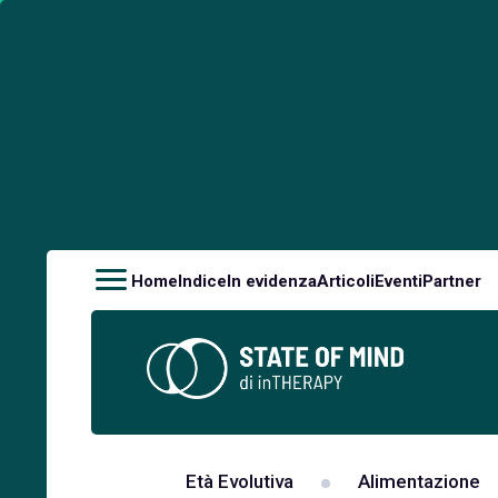
Home
Indice
In evidenza
Articoli
Eventi
Partner
Età Evolutiva
Alimentazione