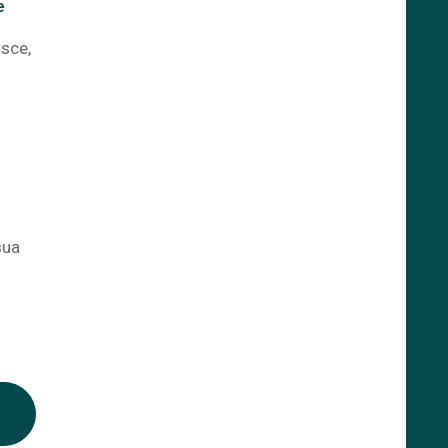
e
osce,
sua