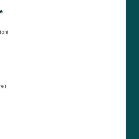
 e
ioni
e i