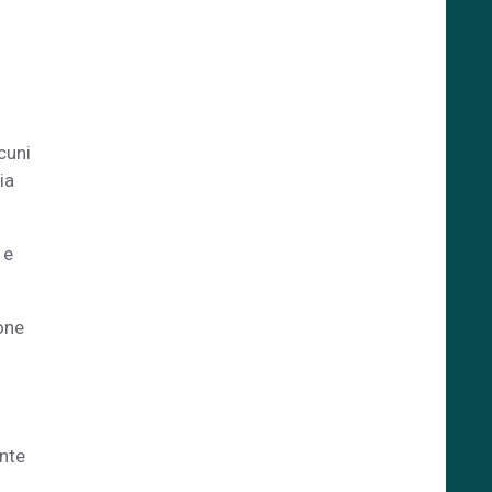
cuni
ia
 e
one
nte