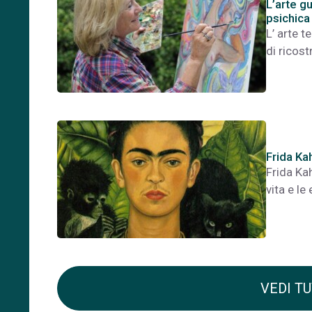
L’arte gu
psichica
L’ arte t
di ricost
Frida Ka
Frida Ka
vita e le
VEDI TU