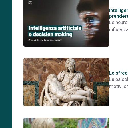
Intellige
prendere
Le neuro
influenz
Lo sfregi
La psico
motivi c