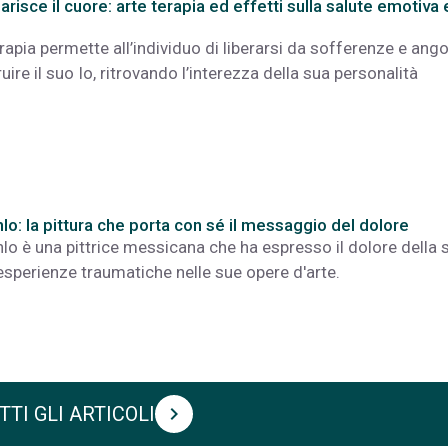
arisce il cuore: arte terapia ed effetti sulla salute emotiva 
erapia permette all’individuo di liberarsi da sofferenze e ang
ruire il suo Io, ritrovando l’interezza della sua personalità
hlo: la pittura che porta con sé il messaggio del dolore
hlo è una pittrice messicana che ha espresso il dolore della 
 esperienze traumatiche nelle sue opere d'arte.
TTI GLI ARTICOLI
chevron_right