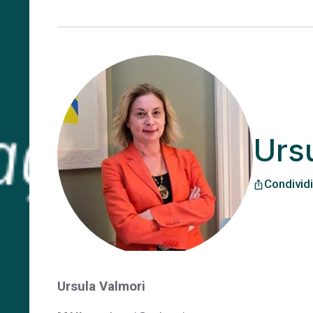
Urs
Condividi
ios_share
Ursula Valmori