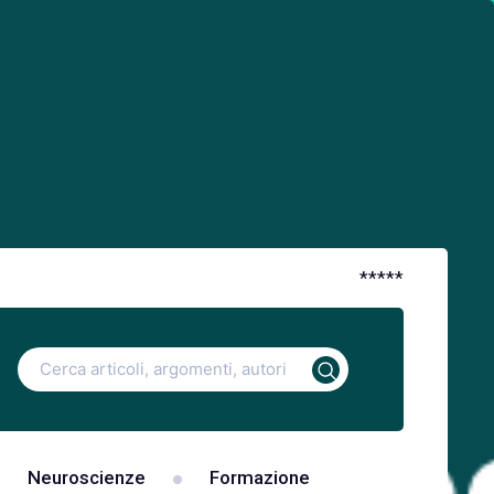
*
*
*
*
*
Ricerca
per:
Neuroscienze
Formazione