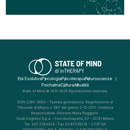
Età Evolutiva
Psicologia
Psicoterapia
Neuroscienze
Psichiatria
Cultura
Attualità
State of Mind © 2011-2025 Riproduzione riservata.
ISSN 2280-3653 – Testata giornalistica. Registrazione al
Tribunale di Milano n. 587 del giorno 2-12-2011- Direttore
Responsabile: Giovanni Maria Ruggiero.
Studi Cognitivi S.p.a. – Foro Buonaparte, 57 – 20121 Milano
Tel. 347.3354424 – Fax 02.87238216 – C.F/P.IVA
12671470156 – R.E.A. 1574642 – C.S.€1.000.060 I.V.