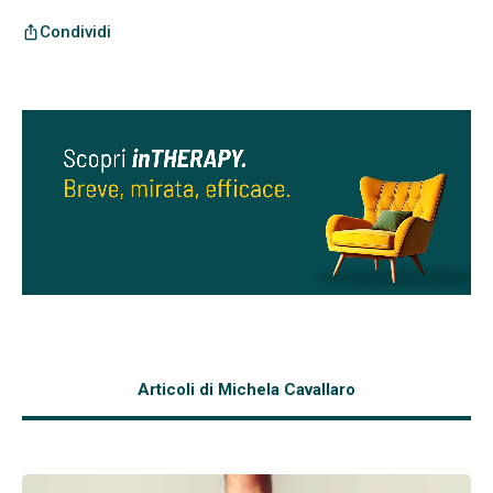
Condividi
ios_share
Articoli di Michela Cavallaro