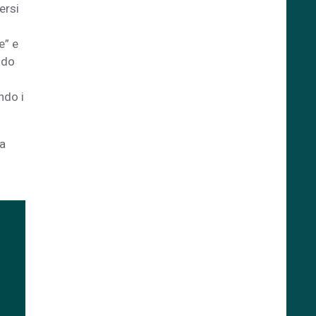
ersi
e” e
ndo
ndo i
a