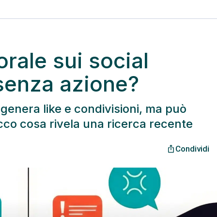
rale sui social
 senza azione?
 genera like e condivisioni, ma può
cco cosa rivela una ricerca recente
Condividi
ios_share