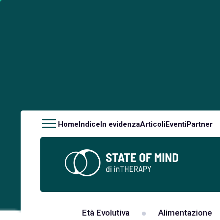
Home
Indice
In evidenza
Articoli
Eventi
Partner
Età Evolutiva
Alimentazione