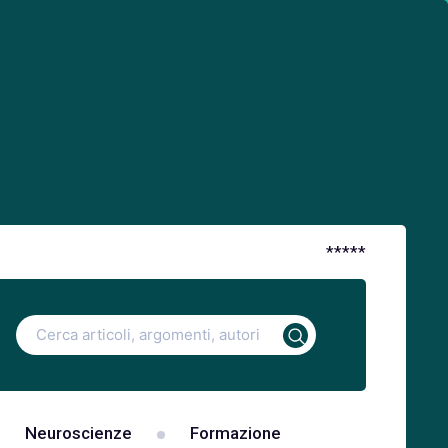
*
*
*
*
*
Ricerca
per:
Neuroscienze
Formazione