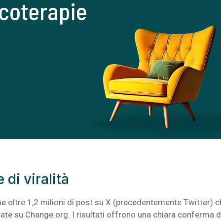
di viralità
me oltre 1,2 milioni di post su X (precedentemente Twitter) 
ate su Change.org. I risultati offrono una chiara conferma d