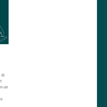
 di
t
in un
to