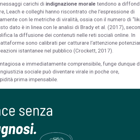
 messaggi carichi di
indignazione morale
tendono a diffond
re, Leach e colleghi hanno riscontrato che l’espressione di
mente con le metriche di viralità, ossia con il numero di “lik
esto dato è in linea con le analisi di Brady et al. (2017), seco
ica la diffusione dei contenuti nelle reti sociali online. In
 piattaforme sono calibrati per catturare l’attenzione potenzia
 reazioni istantanee nel pubblico (Crockett, 2017).
ontagiosa e immediatamente comprensibile, funge dunque d
’ingiustizia sociale può diventare virale in poche ore,
idità prima impensabile.