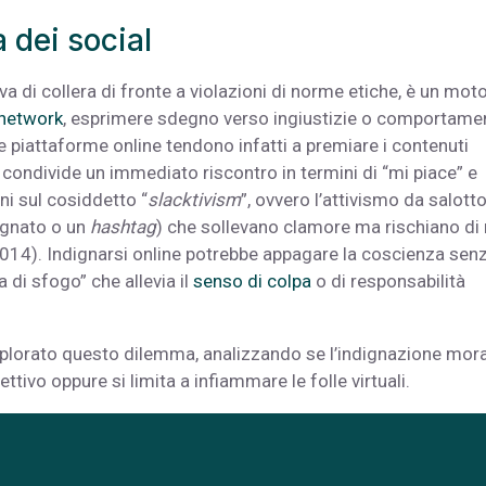
 dei social
va di collera di fronte a violazioni di norme etiche, è un mot
 network
, esprimere sdegno verso ingiustizie o comportame
 piattaforme online tendono infatti a premiare i contenuti
i condivide un immediato riscontro in termini di “mi piace” e
i sul cosiddetto “
slacktivism
”, ovvero l’attivismo da salotto
ignato o un
hashtag
) che sollevano clamore ma rischiano di
, 2014). Indignarsi online potrebbe appagare la coscienza sen
 di sfogo” che allevia il
senso di colpa
o di responsabilità
splorato questo dilemma, analizzando se l’indignazione mor
ivo oppure si limita a infiammare le folle virtuali.