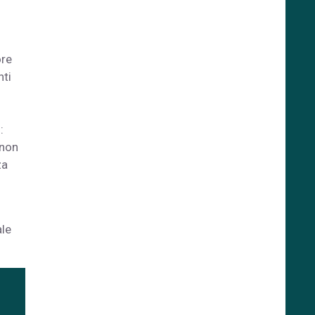
ore
nti
:
 non
za
ale