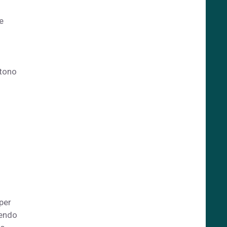
e
 tono
 per
rendo