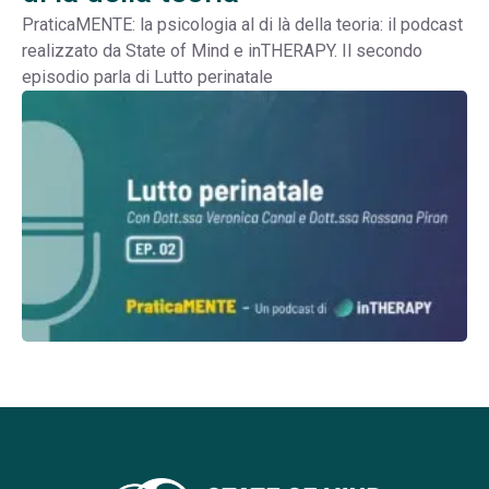
PraticaMENTE: la psicologia al di là della teoria: il podcast
realizzato da State of Mind e inTHERAPY. Il secondo
episodio parla di Lutto perinatale