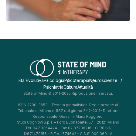
Età Evolutiva
Psicologia
Psicoterapia
Neuroscienze
Psichiatria
Cultura
Attualità
State of Mind © 2011-2025 Riproduzione riservata.
ISSN 2280-3653 – Testata giornalistica. Registrazione al
Tribunale di Milano n. 587 del giorno 2-12-2011- Direttore
Responsabile: Giovanni Maria Ruggiero.
Studi Cognitivi S.p.a. – Foro Buonaparte, 57 – 20121 Milano
Tel. 347.3354424 – Fax 02.87238216 – C.F/P.IVA
12671470156 – R.E.A. 1574642 – C.S.€1.000.060 I.V.