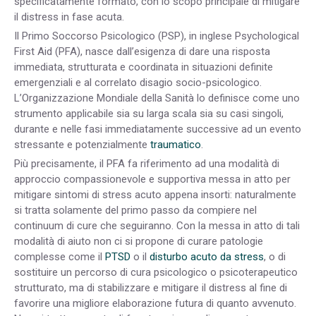
specificatamente formato, con lo scopo principale di mitigare
il distress in fase acuta.
Il Primo Soccorso Psicologico (PSP), in inglese Psychological
First Aid (PFA), nasce dall’esigenza di dare una risposta
immediata, strutturata e coordinata in situazioni definite
emergenziali e al correlato disagio socio-psicologico.
L’Organizzazione Mondiale della Sanità lo definisce come uno
strumento applicabile sia su larga scala sia su casi singoli,
durante e nelle fasi immediatamente successive ad un evento
stressante e potenzialmente
traumatico
.
Più precisamente, il PFA fa riferimento ad una modalità di
approccio compassionevole e supportiva messa in atto per
mitigare sintomi di stress acuto appena insorti: naturalmente
si tratta solamente del primo passo da compiere nel
continuum di cure che seguiranno. Con la messa in atto di tali
modalità di aiuto non ci si propone di curare patologie
complesse come il
PTSD
o il
disturbo acuto da stress
, o di
sostituire un percorso di cura psicologico o psicoterapeutico
strutturato, ma di stabilizzare e mitigare il distress al fine di
favorire una migliore elaborazione futura di quanto avvenuto.