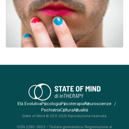
Età Evolutiva
Psicologia
Psicoterapia
Neuroscienze
Psichiatria
Cultura
Attualità
State of Mind © 2011-2025 Riproduzione riservata.
ISSN 2280-3653 – Testata giornalistica. Registrazione al